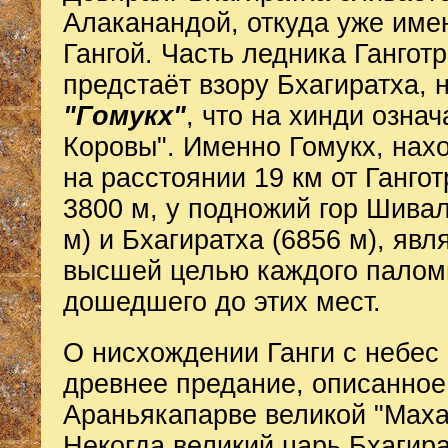
Алаканандой, откуда уже име
Гангой. Часть ледника Ганготр
предстаёт взору Бхагиратха, 
"Гомукх"
, что на хинди означ
Коровы". Именно Гомукх, нах
на расстоянии 19 км от Гангот
3800 м, у подножий гор Шивал
м) и Бхагиратха (6856 м), явл
высшей целью каждого палом
дошедшего до этих мест.
О нисхождении Ганги с небес 
древнее предание, описанное
Араньякапарве великой "Маха
Некогда великий царь Бхагира