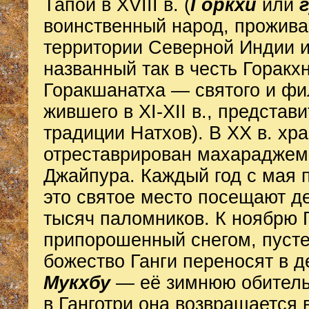
Тапой в XVIII в. (
Горкхи
или
воинственный народ, прожив
территории Северной Индии и
названный так в честь Горакх
Горакшанатха — святого и ф
жившего в XI-XII в., представ
традиции Натхов).
В XX в. хр
отреставрирован махараджем
Джайпура. Каждый год с мая 
это святое место посещают д
тысяч паломников. К ноябрю Г
припорошенный снегом, пусте
божество Ганги переносят в 
Мукхбу
— её зимнюю обитель
в Ганготри она возвращается 