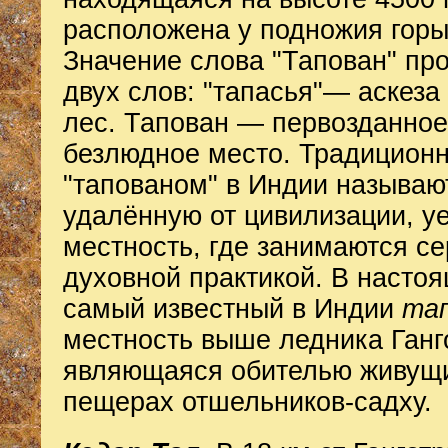
расположена у подножия горы
Значение слова "Тапован" про
двух слов: "тапасья"— аскеза
лес. Тапован — первозданное
безлюдное место. Традицион
"тапованом" в Индии называю
удалённую от цивилизации, у
местность, где занимаются с
духовной практикой. В насто
самый известный в Индии
та
местность выше ледника Ганг
являющаяся обителью живущ
пещерах отшельников-садху.