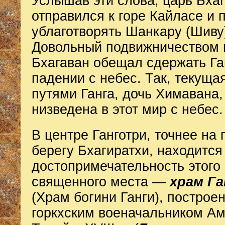
Услышав эти слова, царь Бха
отправился к горе Кайласе и 
ублаготворять Шанкару (Шиву
Довольный подвижничеством 
Бхагаван обещал сдержать Га
падении с небес. Так, текуща
путями Ганга, дочь Химавана,
низведена в этот мир с небес.
В центре Ганготри, точнее на
берегу Бхагиратхи, находится
достопримечательность этого
священного места —
храм Г
(Храм богини Ганги), построе
горкхским военачальником А