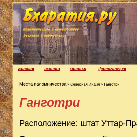
главная
истоки
статьи
фотогалерея
Места паломничества
> Северная Индия > Ганготри
Ганготри
Расположение: штат Уттар-П