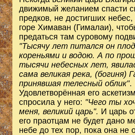
движимый желанием спасти с
предков, не достигших небес,
горе Химаван (Гималаи), чтоб
предаться там суровому подв
"Тысячу лет питался он пло
кореньями и водою. А по пр
тысячи небесных лет, явила
сама великая река, (богиня) Г
принявшая телесный облик"
.
Удовлетворённая его аскетиз
спросила у него:
"Чего ты хо
меня, великий царь".
И царь от
его праотцам не будет дано м
небе до тех пор, пока она не 