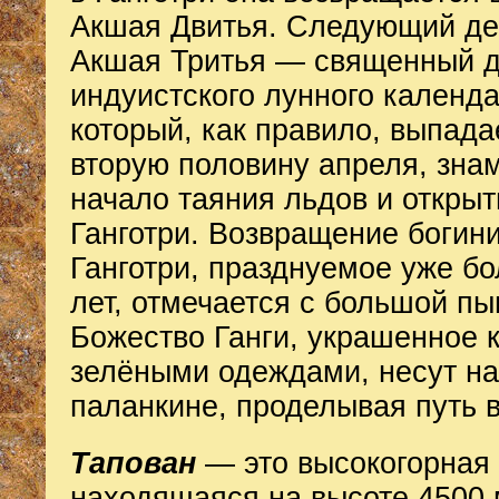
Акшая Двитья. Следующий д
Акшая Тритья — священный 
индуистского лунного календа
который, как правило, выпада
вторую половину апреля, зна
начало таяния льдов и открыт
Ганготри. Возвращение богини
Ганготри, празднуемое уже бо
лет, отмечается с большой п
Божество Ганги, украшенное 
зелёными одеждами, несут на
паланкине, проделывая путь в
Тапован
— это высокогорная
находящаяся на высоте 4500 