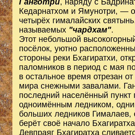
Ганготри
, наряду с Бадрина
Кедарнатхом и Ямунотри, — о
четырёх гималайских святынь
называемых
"чардхам"
.
Этот небольшой высокогорный
посёлок, уютно расположенны
стороны реки Бхагиратхи, отк
паломников в период с мая по
в остальное время отрезан от
мира снежными завалами. Га
последний населённый пункт 
одноимённым ледником, одни
больших ледников Гималаев, 
берёт своё начало Бхагиратха
Девпраяг Бхагиратха сливаетс