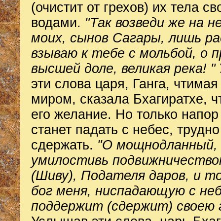
(очистит от грехов) их тела с
водами.
"Так возведи же на н
моих, сынов Сагары, лишь ра
взываю к тебе с мольбой, о 
высшей доле, великая река! "
эти слова царя, Ганга, чтимая
миром, сказала Бхагиратхе, ч
его желание. Но только напор 
станет падать с небес, трудно
сдержать.
"О мощнодланный,
умилостивь подвижничество
(Шиву), Подателя даров, и т
бог меня, ниспадающую с неб
поддержит (сдержит) своею 