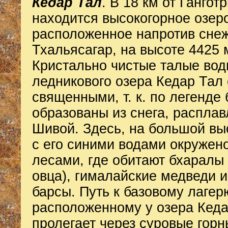
Кедар Тал
. В 18 км от Гангот
находится высокогорное озеро
расположенное напротив снеж
Тхальясагар, на высоте 4425 
Кристально чистые талые во
ледникового озера Кедар Тал
священными, т. к. по легенде
образованы из снега, расплав
Шивой. Здесь, на большой вы
с его синими водами окружен
лесами, где обитают бхаралы 
овца), гималайские медведи 
барсы. Путь к базовому лагер
расположенному у озера Кеда
пролегает через суровые горн