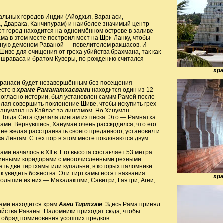
и
альных городов Индии (Айодхья, Варанаси,
, Дварака, Канчипурам) и наиболее значимый центр
т город находится на одноимённом острове в заливе
а в этом месте построил мост на Шри-Ланку, чтобы
енную демоном Раваной — повелителем ракшасов. И
Шиве для очищения от греха убийства брахмана, так как
ишраваса и братом Куверы, по рождению считался
хр
Варанаси будет незавершённым без посещения
есте в
храме Раманатхасвами
находится один из 12
согласно истории, был установлен самим Рамой после
лая совершить поклонение Шиве, чтобы искупить грех
Ханумана на Кайлас за лингамом. Но Хануман
 Тогда Сита сделала лингам из песка. Это — Рамнатха
раме. Вернувшись, Хануман очень рассердился, что его
не желая расстраивать своего преданного, установил и
а Лингам. С тех пор в этом месте поклоняются двум
вами
началось в XII в. Его высота составляет 53 метра.
инными коридорами с многочисленными резными
ать две тиртхамы или купальни, в которых паломники
к увидеть божества. Эти тиртхамы носят названия
хр
большие из них — Махалакшми, Савитри, Гаятри, Агни,
ами находится храм
Агни Тиртхам
. Здесь Рама принял
ийства Раваны. Паломники приходят сюда, чтобы
 обряд поминовения усопших предков.