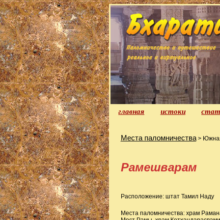
главная
истоки
стат
Места паломничества
> Южна
Рамешварам
Расположение: штат Тамил Наду
Места паломничества: храм Раман