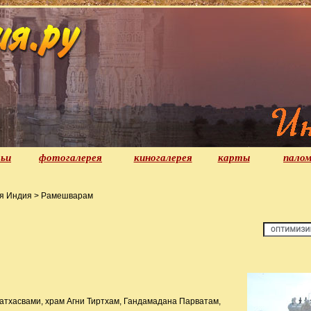
ьи
фотогалерея
киногалерея
карты
палом
я Индия > Рамешварам
атхасвами, храм Агни Тиртхам, Гандамадана Парватам,