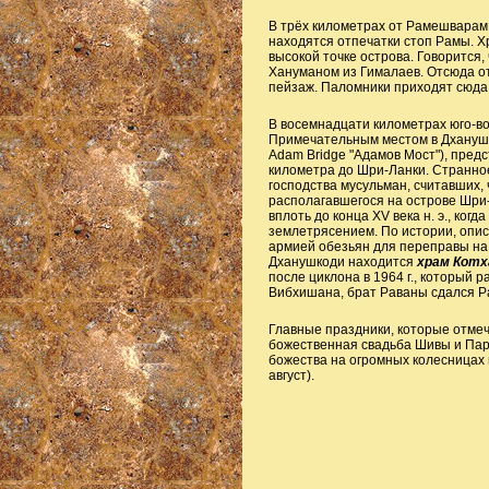
В трёх километрах от Рамешвара
находятся отпечатки стоп Рамы. 
высокой точке острова. Говорится,
Хануманом из Гималаев. Отсюда о
пейзаж. Паломники приходят сюда н
В восемнадцати километрах юго-в
Примечательным местом в Дхануш
Adam Bridge "Адамов Мост"), пред
километра до Шри-Ланки. Странное
господства мусульман, считавших, 
располагавшегося на острове Шри
вплоть до конца XV века н. э., ко
землетрясением. По истории, опис
армией обезьян для переправы на
Дханушкоди находится
храм Котх
после циклона в 1964 г., который 
Вибхишана, брат Раваны сдался Р
Главные праздники, которые отме
божественная свадьба Шивы и Пар
божества на огромных колесницах 
август).