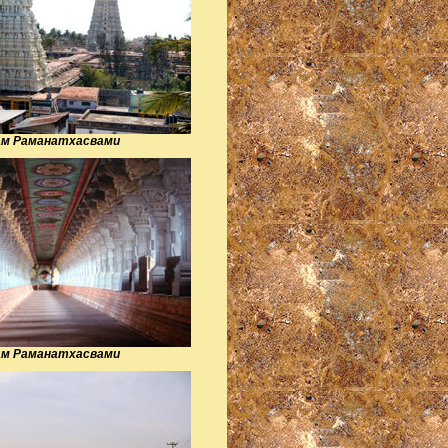
ам Раманатхасвами
ам Раманатхасвами