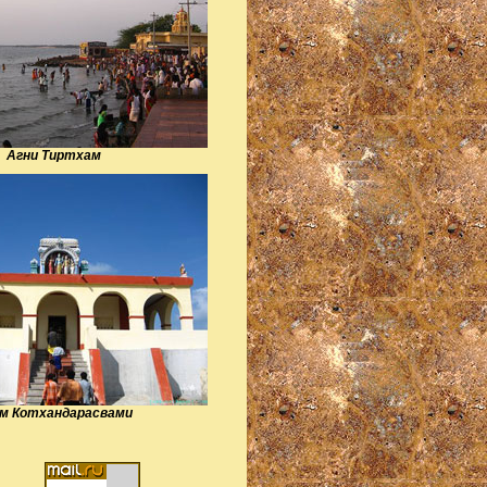
Агни Тиртхам
м Котхандарасвами