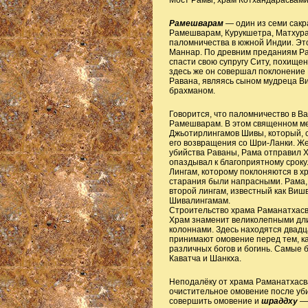
Мост Рамы, храм Котхандарасвам
Рамешварам
— один из семи сакр
Рамешварам, Курукшетра, Матхура
паломничества в южной Индии. Это
Маннар. По древним преданиям Рам
спасти свою супругу Ситу, похищ
здесь же он совершал поклонение 
Равана, являясь сыном мудреца В
брахманом.
Говорится, что паломничество в 
Рамешварам. В этом священном м
Джьотирлингамов Шивы, который, 
его возвращения со Шри-Ланки. Же
убийства Раваны, Рама отправил 
опаздывал к благоприятному сроку.
Лингам, которому поклоняются в х
старания были напрасными. Рама, 
второй лингам, известный как Вишв
Шивалингамам.
Строительство храма Раманатхас
Храм знаменит великолепными дл
колоннами. Здесь находятся двадц
принимают омовение перед тем, ка
различных богов и богинь. Самые 
Каватча и Шанкха.
Неподалёку от храма Раманатхасв
очистительное омовение после уб
совершить омовение и
шраддху
—