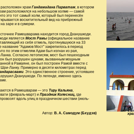
м расположен храм
Гандамадана Парватам
, в котором
Храм расположился на небольшом холме — самой
 что это тот самый холм, который был перенесён
ткрывается восхитительный вид на прибрежный
а заре и в сумерки.
осточнее Рамешварама находится город Дханушкоди.
коди является
Мост Рамы
(официальное название
ставляющий из себя отмель, протянувшуюся на 33
 название "Адамов Мост" закрепилось в период
что по этим отмелям Адам был изгнан из рая,
-Ланка. Согласно летописям, мост был пешеходным
гда он был разрушен цунами, вызванным мощным
анной в Рамаяне, он был построен Рамой вместе с
 Шри-Ланку. Примерно в десяти километрах перед
андарасвами
. Это единственное строение, устоявшее
разрушил Дханушкоди. По легенде, именно здесь
аме.
чаются в Рамешварам — это
Тиру Кальяна
,
вати (февраль-март) и
Праздник Колесниц,
где
провозят вдоль улиц в праздничном шествии (июль-
Автор:
В. А. Самодум (Бхудэв)
хра