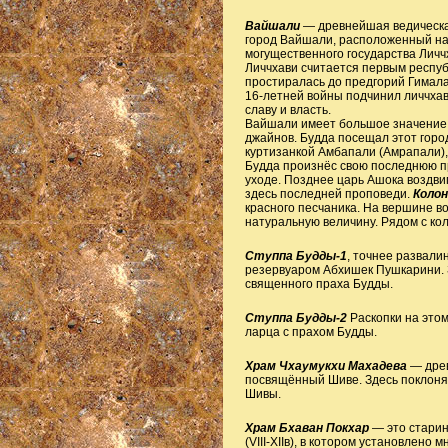
Вайшали
— древнейшая ведическая
город Вайшали, расположенный на 
могущественного государства Личч
Личчхави считается первым респуб
простиралась до предгорий Гималае
16-летней войны подчинил личчха
славу и власть.
Вайшали имеет большое значение н
джайнов. Будда посещал этот горо
куртизанкой Амбапали (Амрапали), 
Будда произнёс свою последнюю п
уходе. Позднее царь Ашока воздви
здесь последней проповеди.
Колон
красного песчаника. На вершине в
натуральную величину. Рядом с ко
Ступпа Будды-1
, точнее развал
резервуаром Абхишек Пушкарини. З
священного праха Будды.
Ступпа Будды-2
Раскопки на это
ларца с прахом Будды.
Храм Чхаумукхи Махадева
— древ
посвящённый Шиве. Здесь поклоняю
Шивы.
Храм Бхаван Покхар
— это старин
(VIII-XIIв), в котором установлено 