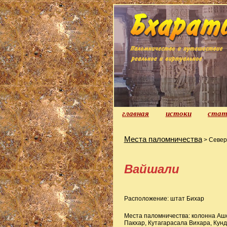
главная
истоки
стат
Места паломничества
> Север
Вайшали
Расположение: штат Бихар
Места паломничества: колонна Ашо
Пакхар, Кутагарасала Вихара, Кун