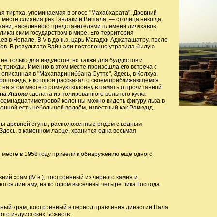
 тиртха, упоминаемая в эпосе "Махабхарата". Древний
месте слияния рек Гандаки и Вишала, — столица некогда
хави, населённого представителями племени личчхавов.
ликанским государством в мире. Его территория
в в Непале. В V в до н.э. царь Магадхи Аджаташатру, после
вов. В результате Вайшали постепенно утратила былую
е только для индуистов, но также для буддистов и
д трижды. Именно в этом месте произошла его встреча с
описанная в "Махапариниббана Сутте". Здесь, в Колхуа,
роповедь, в которой рассказал о своём приближающемся
г на этом месте огромную колонну в память о прочитанной
на Ашоки
сделана из полированного цельного куска
осемнадцатиметровой колонны можно видеть фигуру льва в
лонной есть небольшой водоём, известный как Рамкунд.
ины древней ступы, расположенные рядом с водным
десь, в каменном ларце, хранится одна восьмая
м месте в 1958 году привели к обнаружению ещё одного
ний храм (IV в.), построенный из чёрного камня и
тся лингаму, на котором высечены четыре лика Господа
ный храм, построенный в период правления династии Пала
много индуистских Божеств.