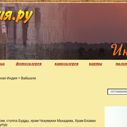
ьи
фотогалерея
киногалерея
карты
палом
ная Индия > Вайшали
ки, ступпа Будды, храм Чхаумукхи Махадева, Храм Бхаван
дупур