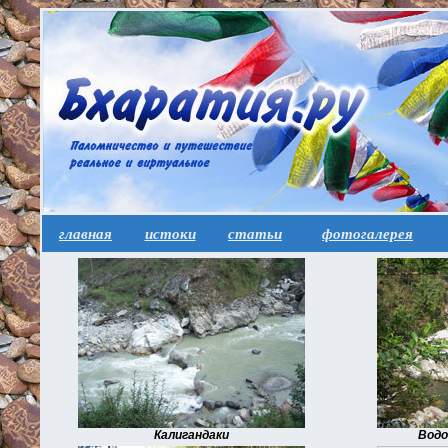
главная
истоки
статьи
фотогалерея
Калигандаки
Водо