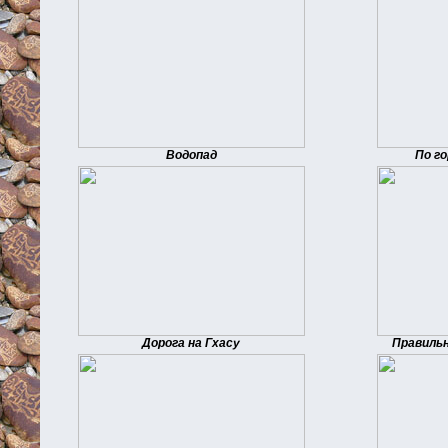
Водопад
По го
Дорога на Гхасу
Правильн