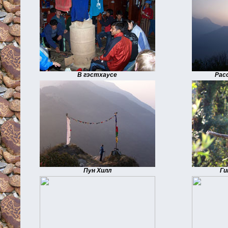
В гэстхаусе
Рас
Пун Хилл
Ги