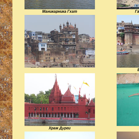
Маникарника Гхат
Г
Храм Дурги