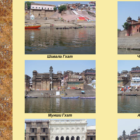
Шивала Гхат
Ч
Мунши Гхат
А