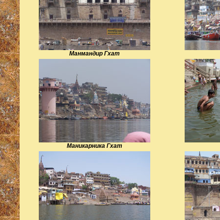
Манмандир Гхат
Маникарника Гхат