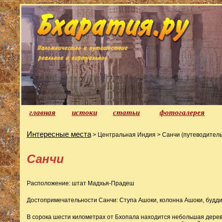
главная
истоки
статьи
фотогалерея
Интересные места
> Центральная Индия > Санчи (путеводитель
Санчи
Расположение: штат Мадхья-Прадеш
Достопримечательности Санчи: Ступа Ашоки, колонна Ашоки, будди
В сорока шести километрах от Бхопала находится небольшая дере