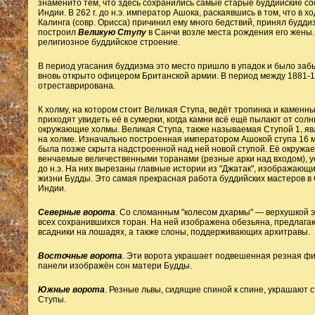
знаменито тем, что здесь сохранились самые старые буддийские с
Индии. В 262 г. до н.э. император Ашока, раскаявшись в том, что в х
Калинга (совр. Орисса) причинил ему много бедствий, принял буддиз
построил
Великую Ступу
в Санчи возле места рождения его жены.
религиозное буддийское строение.
В период угасания буддизма это место пришло в упадок и было забы
вновь открыто офицером Британской армии. В период между 1881-191
отреставрирована.
К холму, на котором стоит
Великая Ступа
, ведёт тропинка и каменн
приходят увидеть её в сумерки, когда камни всё ещё пылают от солн
окружающие холмы. Великая Ступа, также называемая Ступой 1, я
на холме. Изначально построенная императором Ашокой ступа 16 м 
была позже скрыта надстроенной над ней новой ступой. Её окружает
венчаемые величественными торанами (резные арки над входом), у
до н.э. На них вырезаны главные истории из "Джатак", изображающ
жизни Будды. Это самая прекрасная работа буддийских мастеров в 
Индии.
Северные ворота
. Со сломанным "колесом дхармы" — верхушкой э
всех сохранившихся торан. На ней изображена обезьяна, предлага
всадники на лошадях, а также слоны, поддерживающих архитравы.
Восточные ворота
. Эти ворота украшает подвешенная резная фи
панели изображён сон матери Будды.
Южные ворота
. Резные львы, сидящие спиной к спине, украшают 
Ступы.