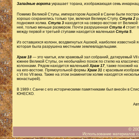
Западные ворота
украшает торана, изображающая семь инкарнац
Помимо Великой Ступы, императором Ашокой в Санчи были построе
хорошо сохранились только три, включая Великую Ступу.
Ступа 2
р
подножия холма.
Ступа 3
находится на северо-востоке от Великой
неё, только меньше размером. Почти разрушенная
Ступа 4
стоит п
между первой и третьей ступами находится маленькая
Ступа 5
.
Из оставшихся колонн, воздвигнутых Ашокой, наиболее известной 
которая была разрушена местными землевладельцами.
Храм 18
— это чаитья, или храмовый зал собраний, датируемый VII 
южнее Великой Ступы, он необычайно похож по стилю на классичес
колоннами. Рядом находится маленький
Храм 17
, также похожий н
на юго-востоке. Прямоугольной формы
Храм 31
с красивым изображ
с VI по VII века. Также на этом знаменитом холме находятся несколь
монастырей).
В 1989 г. Санчи с его историческими памятниками был внесён в Спи
ЮНЕСКО.
Авт
© 200
Использование материалов са