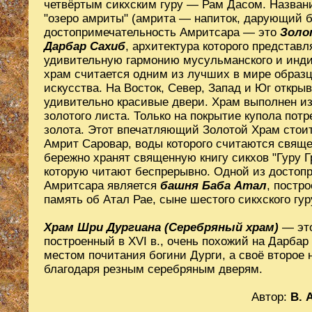
четвёртым сикхским гуру — Рам Дасом. Названи
"озеро амриты" (амрита — напиток, дарующий б
достопримечательность Амритсара — это
Золо
Дарбар Сахиб
, архитектура которого представл
удивительную гармонию мусульманского и инди
храм считается одним из лучших в мире образц
искусства. На Восток, Север, Запад и Юг открыв
удивительно красивые двери. Храм выполнен из
золотого листа. Только на покрытие купола потр
золота. Этот впечатляющий Золотой Храм стоит
Амрит Саровар, воды которого считаются свящ
бережно хранят священную книгу сикхов "Гуру Г
которую читают беспрерывно. Одной из достоп
Амритсара является
башня Баба Атал
, постро
память об Атал Рае, сыне шестого сикхского гур
Храм Шри Дургиана (Серебряный храм)
— это
построенный в XVI в., очень похожий на Дарбар
местом почитания богини Дурги, а своё второе 
благодаря резным серебряным дверям.
Автор:
В. 