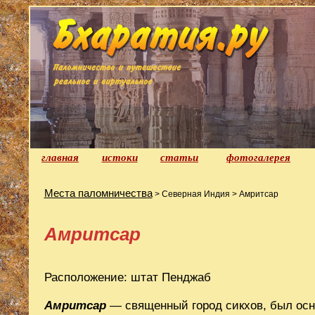
главная
истоки
статьи
фотогалерея
Места паломничества
> Северная Индия > Амритсар
Амритсар
Расположение: штат Пенджаб
Амритсар
— священный город сикхов, был осн