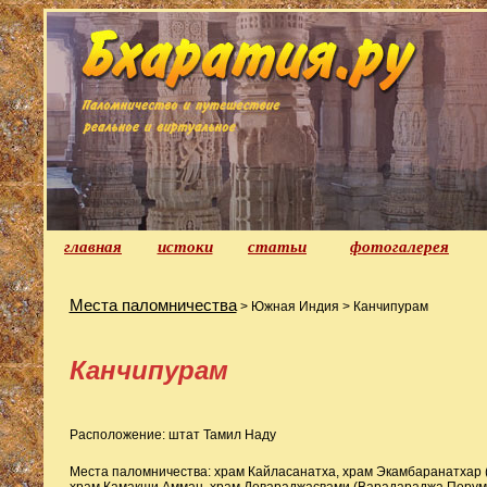
главная
истоки
статьи
фотогалерея
Места паломничества
> Южная Индия > Канчипурам
Канчипурам
Расположение: штат Тамил Наду
Места паломничества: храм Кайласанатха, храм Экамбаранатхар