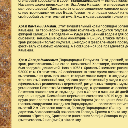
стена были сооружены в 1509 г. Кришнадевараем — императором
Название храма происходит от Эка Амра Натхар, что в переводе 
мангового дерева". Здесь растёт старое священное манговое дерев
олицетворяющими четыре Веды. Говорят, что плодам каждой из ч
свой особый отличительный вкус. Вход в храм разрешён только ин
Храм Камакши Амман
. Этот внушительный храм посвящён богин
Камакши. На территории храмового комплекса находится гопурам
фигурой Камакши. Неподалёку — кунда (священный водоём для с
омовения), небольшие храмы Аннапурны и Вишну, а также мурти 
храм разрешён только индусам. Ежегодно в феврале-марте прово
фестиваль храмовых колесниц. А в октябре-ноябре празднуется д
Камакши.
Храм Девараджасвами
(Варадараджа Перумал). Этот древний, 
храм, расположенный на скале, называемой Хастагири, напомин
был сооружён династией Чола в 1053 г. Храмовый комплекс раски
93000 кв.м. Отличительной особенностью этого храма являются о
высеченные из цельного камня, которые можно видеть в каждом у
это открытый колонный зал, обычно расположенный у входа в хр
официальных религиозных церемоний, ритуальных танцев и музык
установлено Божество Аттхигири Варадар, вырезанное из особого
Божество появляется из воды один раз в 40 лет и лишь на 48 дне
осушения пруда. Ближайшая церемония состоится в 2019 году. Н
пруда располагается святилище бога Варахи (воплощения бога Ви
главном сооружении находится Варадараджа — великолепное че
высотой 2 м. Согласно поверью, Господу Варадарадже (Вишну — 
даритель благословений) поклонялся Господь Брахма в Крита-югу,
слонов) в Трета-югу, Брихаспати (наставник богов) в Двапара-югу
(тысячеголовый наг (змей)) в Кали-югу.