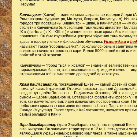
храм Камакши Амман, храм Девараджасвами (Варадараджа Перума
Перумал
Канчипурам
(Канчи) — один из семи сакральных городов Индии (А
Рамешварам, Курукшетра, Матхура, Дварака, Канчипурам). Из эти
городов три посвящены Вишну, три – Шиве, а Канчипурам — им о
столетий Канчипурам был столицей тамильских династий Паллава 
IX вв.) и Чола (в IX—XIII вв.) и многие известные храмы были пост
правления. Он был крупнейшим центром обучения тамильскому яз
Рамануджа
Бод
здесь, в городе учёных и философов обучались
и
называют также "городом шелка", поскольку основным занятием 
является ткачество шелковых сари. Более 5000 семей в той или и
работой в этой отрасли.
Канчипурам — "город тысячи храмов" — знаменит величественным
пирамидальная башня, возвышающаяся над входом в южно — инди
отражающими всё великолепие дравидской архитектуры.
Храм Кайласанатха
, посвященный Шиве, — самый древний храм 
пожалуй, самый красивый. Отражая свежесть ранней Дравидской 
воздвигнут царём Паллавов — Раджасимхой в конце VII в., а поздн
сыном — царём Варманом III. Оставшиеся фрагменты фресок VIII в
том, как изумительно выглядел изначально построенный храм. Пя
небольших храмовых святилищ посвящены Шиве, Парвати и их сы
Сканде (Муругану). Также здесь, в Кайласанатхе, находится приз
самый большой в Канчи.
Шри Экамбарешвар
(храм Экамбаранатхар), посвященный Шиве,
в Канчипурам. Он занимает территорию в 12 га. Шестидесяти мет
являющаяся украшением храмового комплекса, а также массивна