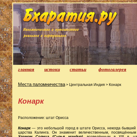
главная
истоки
статьи
фотогалерея
Места паломничества
> Центральная Индия > Конарк
Конарк
Расположение: штат Орисса
Конарк
— это небольшой город в штате Орисса, некогда бывший
царства Калинга. Он знаменит величественным, посвящённым
Храмом Солнца (Сурья мандир)
, возведённым в XIII в. 