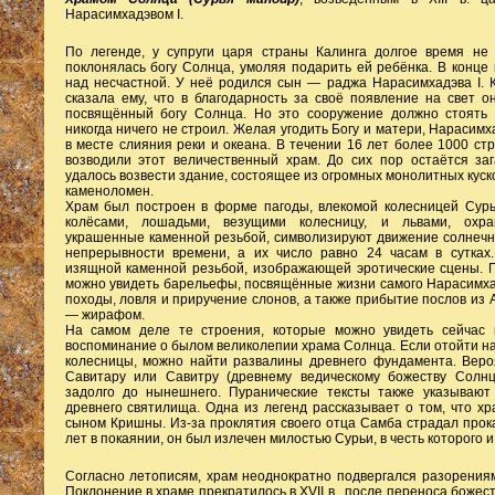
Нарасимхадэвом I.
По легенде, у супруги царя страны Калинга долгое время не
поклонялась богу Солнца, умоляя подарить ей ребёнка. В конце 
над несчастной. У неё родился сын — раджа Нарасимхадэва I. К
сказала ему, что в благодарность за своё появление на свет о
посвящённый богу Солнца. Но это сооружение должно стоять в
никогда ничего не строил. Желая угодить Богу и матери, Нараси
в месте слияния реки и океана. В течении 16 лет более 1000 ст
возводили этот величественный храм. До сих пор остаётся заг
удалось возвести здание, состоящее из огромных монолитных куско
каменоломен.
Храм был построен в форме пагоды, влекомой колесницей Сурь
колёсами, лошадьми, везущими колесницу, и львами, охр
украшенные каменной резьбой, символизируют движение солнечн
непрерывности времени, а их число равно 24 часам в сутка
изящной каменной резьбой, изображающей эротические сцены. 
можно увидеть барельефы, посвящённые жизни самого Нарасимха
походы, ловля и приручение слонов, а также прибытие послов из
— жирафом.
На самом деле те строения, которые можно увидеть сейчас 
воспоминание о былом великолепии храма Солнца. Если отойти на
колесницы, можно найти развалины древнего фундамента. Веро
Савитару или Савитру (древнему ведическому божеству Солнц
задолго до нынешнего. Пуранические тексты также указывают
древнего святилища. Одна из легенд рассказывает о том, что х
сыном Кришны. Из-за проклятия своего отца Самба страдал прок
лет в покаянии, он был излечен милостью Сурьи, в честь которого и
Согласно летописям, храм неоднократно подвергался разорениям
Поклонение в храме прекратилось в XVII в., после переноса божес