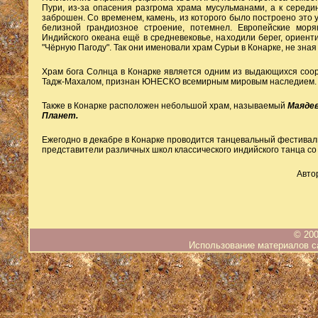
Пури, из-за опасения разгрома храма мусульманами, а к середин
заброшен. Со временем, камень, из которого было построено это 
белизной грандиозное строение, потемнел. Европейские мор
Индийского океана ещё в средневековье, находили берег, ориент
"Чёрную Пагоду". Так они именовали храм Сурьи в Конарке, не зная
Храм бога Солнца в Конарке является одним из выдающихся соо
Тадж-Махалом, признан ЮНЕСКО всемирным мировым наследием.
Также в Конарке расположен небольшой храм, называемый
Маядев
Планет.
Ежегодно в декабре в Конарке проводится танцевальный фестиваль
представители различных школ классического индийского танца со 
Авто
© 200
Использование материалов са