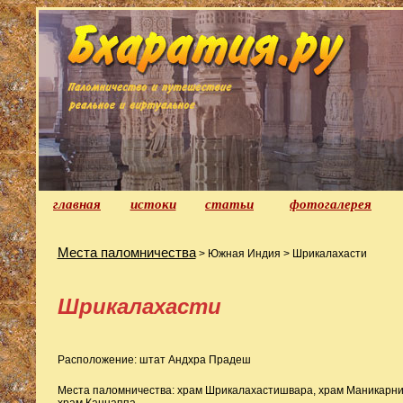
главная
истоки
статьи
фотогалерея
Места паломничества
> Южная Индия > Шрикалахасти
Шрикалахасти
Расположение: штат Андхра Прадеш
Места паломничества: храм Шрикалахастишвара, храм Маникарни