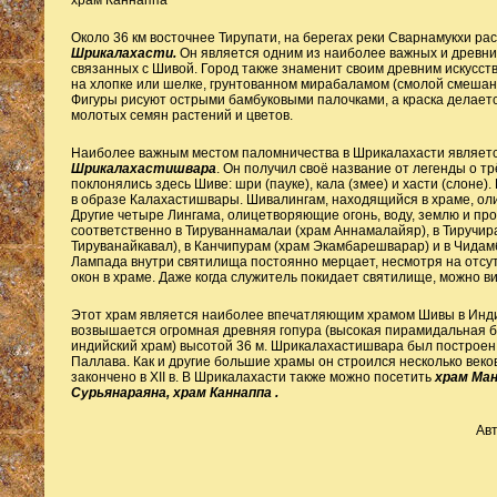
храм Каннаппа
Около 36 км восточнее Тирупати, на берегах реки Сварнамукхи ра
Шрикалахасти.
Он является одним из наиболее важных и древни
связанных с Шивой. Город также знаменит своим древним искусст
на хлопке или шелке, грунтованном мирабаламом (смолой смешанн
Фигуры рисуют острыми бамбуковыми палочками, а краска делаетс
молотых семян растений и цветов.
Наиболее важным местом паломничества в Шрикалахасти являет
Шрикалахастишвара
. Он получил своё название от легенды о т
поклонялись здесь Шиве: шри (пауке), кала (змее) и хасти (слоне)
в образе Калахастишвары. Шивалингам, находящийся в храме, оли
Другие четыре Лингама, олицетворяющие огонь, воду, землю и пр
соответственно в Тируваннамалаи (храм Аннамалайяр), в Тиручир
Тируванайкавал), в Канчипурам (храм Экамбарешварар) и в Чида
Лампада внутри святилища постоянно мерцает, несмотря на отсут
окон в храме. Даже когда служитель покидает святилище, можно в
Этот храм является наиболее впечатляющим храмом Шивы в Инди
возвышается огромная древняя гопура (высокая пирамидальная б
индийский храм) высотой 36 м. Шрикалахастишвара был построен
Паллава. Как и другие большие храмы он строился несколько веко
закончено в XII в. В Шрикалахасти также можно посетить
храм Ман
Сурьянараяна, храм Каннаппа .
Ав