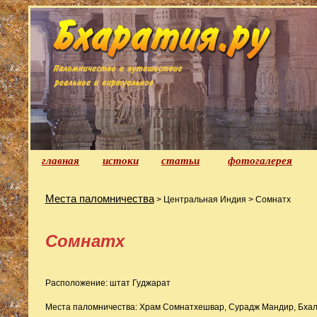
главная
истоки
статьи
фотогалерея
Места паломничества
> Центральная Индия > Сомнатх
Сомнатх
Расположение: штат Гуджарат
Места паломничества: Храм Сомнатхешвар, Сурадж Мандир, Бхал