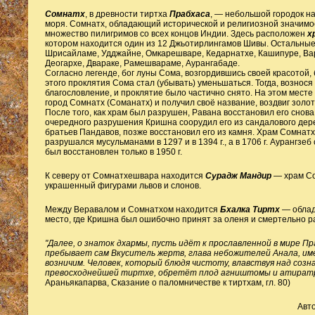
Сомнатх
, в древности тиртха
Прабхаса
, — небольшой городок н
моря. Сомнатх, обладающий исторической и религиозной значимо
множество пилигримов со всех концов Индии. Здесь расположен
х
котором находится один из 12 Джьотирлингамов Шивы. Остальные
Шрисайламе, Удджайне, Омкарешваре, Кедарнатхе, Кашипуре, Вар
Деогархе, Двараке, Рамешвараме, Аурангабаде.
Согласно легенде, бог луны Сома, возгордившись своей красотой,
этого проклятия Сома стал (убывать) уменьшаться. Тогда, вознос
благословление, и проклятие было частично снято. На этом месте 
город Сомнатх (Соманатх) и получил своё название, воздвиг золот
После того, как храм был разрушен, Равана восстановил его снова
очередного разрушения Кришна соорудил его из сандалового дере
братьев Пандавов, позже восстановил его из камня. Храм Сомнат
разрушался мусульманами в 1297 и в 1394 г., а в 1706 г. Аурангзеб
был восстановлен только в 1950 г.
К северу от Сомнатхешвара находится
Сурадж Мандир
— храм Со
украшенный фигурами львов и слонов.
Между Веравалом и Сомнатхом находится
Бхалка Тиртх
— облад
место, где Кришна был ошибочно принят за оленя и смертельно р
"Далее, о знаток дхармы, пусть идёт к прославленной в мире Пр
пребывает сам Вкуситель жертв, глава небожителей Анала, им
возничим. Человек, который блюдя чистоту, влавствуя над созн
превосходнейшей тиртхе, обретёт плод агништомы и атират
Араньякапарва, Сказание о паломничестве к тиртхам, гл. 80)
Авт