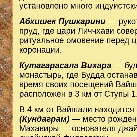
установлено много индуистск
Абхишек Пушкарини
— руко
пруд, где цари Личчхави сов
ритуальное омовение перед 
коронации.
Кутагарасала Вихара
— буд
монастырь, где Будда остана
время своих посещений Вайш
расположен в 3 км от Ступы 1
В 4 км от Вайшали находится
(Кундаграм)
— место рожден
Махавиры — основателя джай