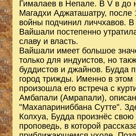
Гималаев в Непале. В V в до н
Магадхи Аджаташатру, после 
войны подчинил личчхавов. В 
Вайшали постепенно утратил
славу и власть.
Вайшали имеет большое знач
только для индуистов, но так
буддистов и джайнов. Будда 
город трижды. Именно в этом
произошла его встреча с курт
Амбапали (Амрапали), описан
"Махапариниббана Сутте". Зде
Колхуа, Будда произнёс сво
проповедь, в которой рассказ
приближающемся уходе. Позд