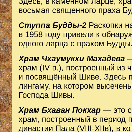
Здесь, в каменном ларце, хра
восьмая священного праха Бу
Ступпа Будды-2
Раскопки н
в 1958 году привели к обнар
одного ларца с прахом Будды
Храм Чхаумукхи Махадева
—
храм (IV в.), построенный из 
и посвящённый Шиве. Здесь 
лингаму, на котором высечен
Господа Шивы.
Храм Бхаван Покхар
— это с
храм, построенный в период 
династии Пала (VIII-XIIв), в к