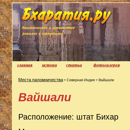
главная
истоки
статьи
фотогалерея
Места паломничества
> Северная Индия > Вайшали
Вайшали
Расположение: штат Бихар