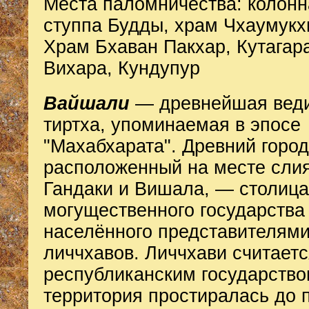
Места паломничества: колонн
ступпа Будды, храм Чхаумукх
Храм Бхаван Пакхар, Кутагар
Вихара, Кундупур
Вайшали
— древнейшая вед
тиртха, упоминаемая в эпосе
"Махабхарата". Древний горо
расположенный на месте слия
Гандаки и Вишала, — столица
могущественного государства
населённого представителям
личчхавов. Личчхави считает
республиканским государство
территория простиралась до 