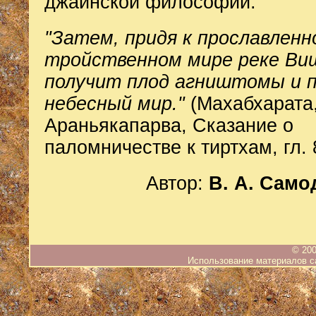
джайнской философии.
"Затем, придя к прославленн
тройственном мире реке Виш
получит плод агништомы и 
небесный мир."
(Махабхарата
Араньякапарва, Сказание о
паломничестве к тиртхам, гл. 
Автор:
В. А. Само
© 200
Использование материалов са