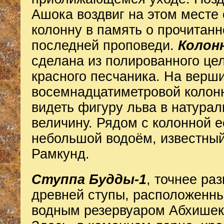
Ашока воздвиг на этом месте
колонну в память о прочитанн
последней проповеди.
Колон
сделана из полированного цел
красного песчаника. На верш
восемнадцатиметровой колон
видеть фигуру льва в натура
величину. Рядом с колонной е
небольшой водоём, известный
Рамкунд.
Ступпа Будды-1
, точнее ра
древней ступы, расположенны
водным резервуаром Абхишек