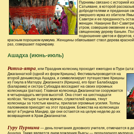
Пурнимы связано с историей из
Сатьяване, в которой рассказы
добродетелями и преданная сво
умершего мужа из обители Ямы 
Савитри и ее преданность ост
женщин. Накануне Ват-Савитри
утром, совершив омовение и на
священному дереву баньян. По
подношение цветов и фруктов,
красным порошком кумкума. Женщины обвязывают ствол дерева красной х
раз, совершают парикраму.
Ашадха (июнь-июль)
Ратха-ятра
, или Праздник колесниц проходит ежегодно в Пури (шта
Джаганнатхой (одной из форм Кришны). Фестивальпроводится на
второй деньмесяца Ашадха, и символизирует путешествие Кришны
из Гокула в Матхуру. Джаганнатх (Кришна), его брат Балабхадра
(Баларама) и сестра Субхадра восседают на своих огромных
колесницах (ратхах). Главная колесница Джаганнатхи сооружается
в четырнадцать метров высотой. Она стоит на шестнадцати
колёсах. Четыре тысячи мужчин, служителей храма, тянут
колесницы за толстые канаты, прилагая огромные усилия. Толпы
паломников приходят на этот праздник. Божества на колесницах
везут в Гундича Мандир, где они остаются на целую неделю до их
возвращения в Храм Джаганнатхи.
Гуру Пурнима
— день почитания духовного учителя, отмечается в д
Ашадха. Также является днем рождения Вьясы — легендарного мудреца