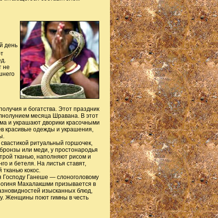
й день
ют
д.
т не
шнего
лучия и богатства. Этот праздник
лнолунием месяца Шравана. В этот
ма и украшают дворики красочными
дев красивые одежды и украшения,
ы.
свастикой ритуальный горшочек,
 бронзы или меди, у простонародья
строй тканью, наполняют рисом и
го и бетеля. На листья ставят,
 тканью кокос.
я Господу Ганеше — слоноголовому
 Богиня Махалакшми призывается в
азновидностей изысканных блюд,
у. Женщины поют гимны в честь