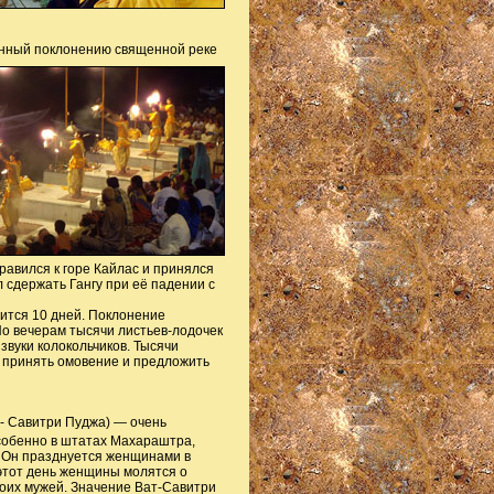
енный поклонению священной реке
равился к горе Кайлас и принялся
 сдержать Гангу при её падении с
ится 10 дней. Поклонение
о вечерам тысячи листьев-лодочек
звуки колокольчиков. Тысячи
 принять омовение и предложить
т- Савитри Пуджа) — очень
собенно в штатах Махараштра,
.
Он празднуется женщинами в
этот день женщины молятся о
воих мужей. Значение Ват-Савитри