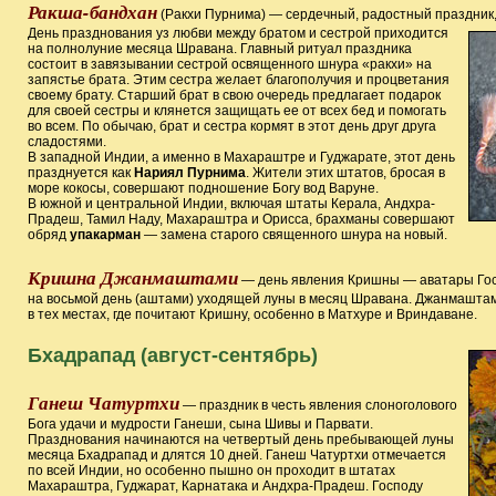
Ракша-бандхан
(Ракхи Пурнима) — сердечный, радостный праздник
День
празднования уз любви между братом и сестрой приходится
на полнолуние месяца Шравана. Главный ритуал праздника
состоит в завязывании сестрой освященного шнура «ракхи» на
запястье брата. Этим сестра желает благополучия и процветания
своему брату. Старший брат в свою очередь предлагает подарок
для своей сестры и клянется защищать ее от всех бед и помогать
во всем. По обычаю, брат и сестра кормят в этот день друг друга
сладостями.
В западной Индии, а именно в Махараштре и Гуджарате, этот день
празднуется как
Нариял Пурнима
. Жители этих штатов, бросая в
море кокосы, совершают подношение Богу вод Варуне.
В южной и центральной Индии, включая штаты Керала, Андхра-
Прадеш, Тамил Наду, Махараштра и Орисса, брахманы совершают
обряд
упакарман
— замена старого священного шнура на новый.
Кришна Джанмаштами
— день явления Кришны — аватары Гос
на восьмой день (аштами) уходящей луны в месяц Шравана. Джанмашта
в тех местах, где почитают Кришну, особенно в Матхуре и Вриндаване.
Бхадрапад (август-сентябрь)
Ганеш Чатуртхи
— праздник в честь явления слоноголового
Бога удачи и мудрости Ганеши, сына Шивы и Парвати.
Празднования начинаются на четвертый день пребывающей луны
месяца Бхадрапад и длятся 10 дней. Ганеш Чатуртхи отмечается
по всей Индии, но особенно пышно он проходит в штатах
Махараштра, Гуджарат, Карнатака и Андхра-Прадеш. Господу