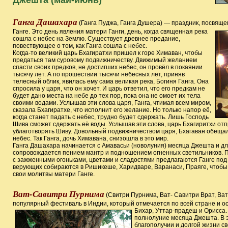
Джешта (май-июнь)
Ганга Дашахара
(Ганга Пуджа, Ганга Душера) — праздник, посвящ
Ганге. Это день явления матери Ганги, день, когда священная река
сошла с небес на Землю. Существует древнее предание,
повествующее о том, как Ганга сошла с небес.
Когда-то великий царь Бхагиратхи пришел к горе Химаван, чтобы
предаться там суровому подвижничеству. Движимый желанием
спасти своих предков, не достигших небес, он провёл в покаянии
тысячу лет. А по прошествии тысячи небесных лет, приняв
телесный облик, явилась ему сама великая река, Богиня Ганга. Она
спросила у царя, что он хочет. И царь ответил, что его предкам не
будет дано места на небе до тех пор, пока она не омоет их тела
своими водами. Услышав эти слова царя, Ганга, чтимая всем миром,
сказала Бхагиратхе, что исполнит его желание. Но только напор её,
когда станет падать с небес, трудно будет сдержать. Лишь Господь
Шива сможет сдержать её воды. Услышав эти слова, царь Бхагиритхи отп
ублаготворять Шиву. Довольный подвижничеством царя, Бхагаван обещал
небес. Так Ганга, дочь Химавана, снизошла в это мир.
Ганга Дашахара начинается с Амавасьи (новолуния) месяца Джешта и дл
сопровождается пением мантр и подношением огненных светильников. П
с зажженными огоньками, цветами и сладостями предлагаются Ганге под 
верующих собираются в Ришикеше, Харидваре, Варанаси, Праяге, чтобы
свои молитвы матери Ганге.
Ват-Савитри Пурнима
(Свитри Пурнима, Ват- Савитри Врат, Ва
популярный фестиваль в Индии, который отмечается по всей стране и о
Бихар, Уттар-прадеш и Орисса
полнолуние месяца Джешта. В 
благополучии и долгой жизни с