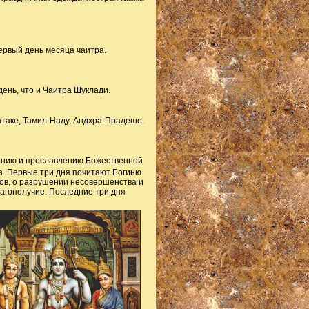
ервый день месяца чаитра.
ень, что и Чаитра Шуклади.
атаке, Тамил-Наду, Андхра-Прадеше.
ению и прославлению Божественной
а. Первые три дня почитают Богиню
нов, о разрушении несовершенства и
агополучие. Последние три дня