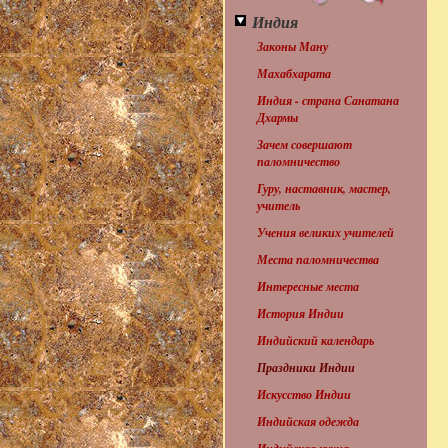
Индия
Законы Ману
Махабхарата
Индия - страна Санатана
Дхармы
Зачем совершают
паломничество
Гуру, наставник, мастер,
учитель
Учения великих учителей
Места паломничества
Интересные места
История Индии
Индийский календарь
Праздники Индии
Искусство Индии
Индийская одежда