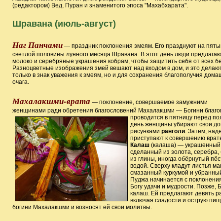
(редактором) Вед, Пуран и знаменитого эпоса "Махабхарата".
Шравана (июль-август)
Наг Панчами
— праздник поклонения змеям. Его празднуют на пяты
светлой половины лунного месяца Шравана. В этот день люди предлага
молоко и серебряные украшения кобрам, чтобы защитить себя от всех бе
Разноцветные изображения змей вешают над входом в дом, и это делаю
только в знак уважения к змеям, но и для сохранения благополучия дома
очага.
Махалакшми-врата
— поклонение, совершаемое замужними
женщинами ради обретения благословений Махалакшми — Богини благопо
проводится в пятницу перед по
день женщины убирают свои до
рисунками
ранголи
. Затем, на
приступают к совершению врат
Калаш
(калаша) — украшенный 
сделанный из золота, серебра,
из глины, иногда обёрнутый пё
водой. Сверху кладут листья ман
смазанный куркумой и убранный
Пуджа начинается с поклонени
Богу удачи и мудрости. Позже,
калаш. Ей предлагают девять р
включая сладости и острую пищ
богини Махалакшми и возносят ей свои молитвы.