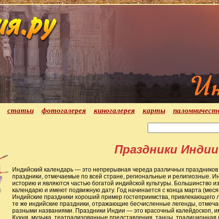
статьи
фотогалерея
киногалерея
карты
паломничест
Праздники Индии
Индийский календарь — это непрерывная череда различных праздников 
праздники, отмечаемые по всей стране, региональные и религиозные. 
историю и являются частью богатой индийской культуры. Большинство и
календарю и имеют подвижную дату. Год начинается с конца марта (меся
Индийские праздники хороший пример гостеприимства, привлекающего лю
те же индийские праздники, отражающие бесчисленные легенды, отмеча
разными названиями. Праздники Индии — это красочный калейдоскоп, 
Кухня, музыка, театрализованные представления, танцы, традиционная 