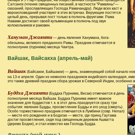
Бихаре и Уттар-Прадеше, на общественных собраниях проводятся
Сатсанги (чтение священных писаний, в частности "Рамаяны"—
сказаний, прославляющих Господа Рамачандру). Люди всех каст и
вероисповеданий участвуют в этих встречах. Верующие постятся
целый день, прерывая пост только в полночь фруктами. Рама
Навами достигает своей кульминации в полночь под звук
колокольчиков и раковин.
Хануман Джаянти
— день явления Ханумана, бога-
обезьяны, великого преданного Рамы. Праздник отмечается в
полнолуние (пурнима) месяца Чаитра.
Вайшак, Вайсакха (апрель-май)
Вайшак
(Байсакхи, Байшакхи) — день, знаменующий собой начало нов
на 13-е апреля. Один из немногих праздников индийского календаря, и
это также древний праздник сбора урожая в Северной Индии, особенно 
Буддха Джаянти
(Буддха Пурнима, Весак) отмечается в день
полнолуния месяца Вайшак. Буддха Пурнима имеет важное
значение для буддистов т. к. в этот день празднуется сразу три
события: явление Будды, просветление Будды и его уход (смерть).
Особо торжественно праздник отмечается в Лумбини (совр. Непал)
— месте его рождения и в Бодхгае — месте, где принц Гаутама
достиг просветления, сидя под священным деревом Ашватта
(дерево Бодхи), и стал известен как Господь Будда.