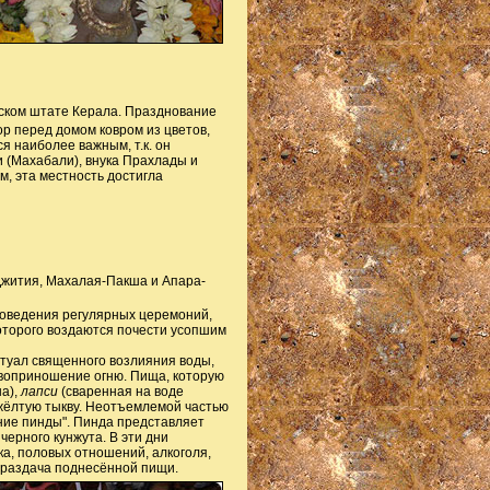
ском штате Керала. Празднование
р перед домом ковром из цветов,
 наиболее важным, т.к. он
 (Махабали), внука Прахлады и
м, эта местность достигла
Джития, Махалая-Пакша и Апара-
роведения регулярных церемоний,
которого воздаются почести усопшим
итуал священного возлияния воды,
оприношение огню. Пища, которую
а),
лапси
(сваренная на воде
 жёлтую тыкву. Неотъемлемой частью
ние пинды". Пинда представляет
черного кунжута. В эти дни
а, половых отношений, алкоголя,
 раздача поднесённой пищи.