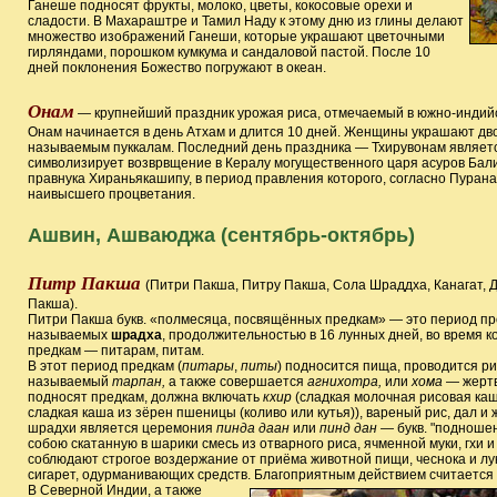
Ганеше подносят фрукты, молоко, цветы, кокосовые орехи и
сладости. В Махараштре и Тамил Наду к этому дню из глины делают
множество изображений Ганеши, которые украшают цветочными
гирляндами, порошком кумкума и сандаловой пастой. После 10
дней поклонения Божество погружают в океан.
Онам
— крупнейший праздник урожая риса, отмечаемый в южно-индий
Онам начинается в день Атхам и длится 10 дней. Женщины украшают дво
называемым пуккалам. Последний день праздника — Тхирувонам является
символизирует возврвщение в Кералу могущественного царя асуров Бали
правнука Хираньякашипу, в период правления которого, согласно Пурана
наивысшего процветания.
Ашвин, Ашваюджа (сентябрь-октябрь)
Питр Пакша
(Питри Пакша, Питру Пакша, Сола Шраддха, Канагат, 
Пакша).
Питри Пакша букв. «полмесяца, посвящённых предкам» — это период п
называемых
шрадха
, продолжительностью в 16 лунных дней, во время 
предкам — питарам, питам.
В этот период предкам (
питары
,
питы
) подносится пища, проводится р
называемый
тарпан,
а также совершается
агнихотра,
или
хома
— жертв
подносят предкам, должна включать
кхир
(сладкая молочная рисовая каш
сладкая каша из зёрен пшеницы (коливо или кутья)), вареный рис, дал и
шрадхи является церемония
пинда даан
или
пинд дан —
букв. "подноше
собою скатанную в шарики смесь из отварного риса, ячменной муки, гхи и 
соблюдают строгое воздержание от приёма животной пищи, чеснока и лук
сигарет, одурманивающих средств. Благоприятным действием считается
В Северной Индии, а также