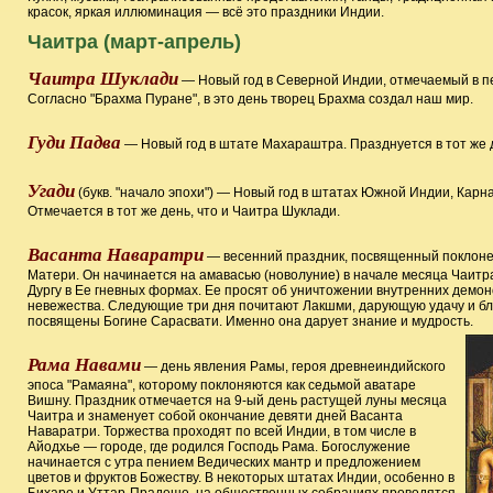
красок, яркая иллюминация — всё это праздники Индии.
Чаитра (март-апрель)
Чаитра Шуклади
— Новый год в Северной Индии, отмечаемый в п
Согласно "Брахма Пуране", в это день творец Брахма создал наш мир.
Гуди Падва
— Новый год в штате Махараштра. Празднуется в тот же д
Угади
(букв. "начало эпохи") — Новый год в штатах Южной Индии, Карн
Отмечается в тот же день, что и Чаитра Шуклади.
Васанта Наваратри
— весенний праздник, посвященный поклон
Матери. Он начинается на амавасью (новолуние) в начале месяца Чаитр
Дургу в Ее гневных формах. Ее просят об уничтожении внутренних демо
невежества. Следующие три дня почитают Лакшми, дарующую удачу и бл
посвящены Богине Сарасвати. Именно она дарует знание и мудрость.
Рама Навами
— день явления Рамы, героя древнеиндийского
эпоса "Рамаяна", которому поклоняются как седьмой аватаре
Вишну. Праздник отмечается на 9-ый день растущей луны месяца
Чаитра и знаменует собой окончание девяти дней Васанта
Наваратри. Торжества проходят по всей Индии, в том числе в
Айодхье — городе, где родился Господь Рама. Богослужение
начинается с утра пением Ведических мантр и предложением
цветов и фруктов Божеству. В некоторых штатах Индии, особенно в