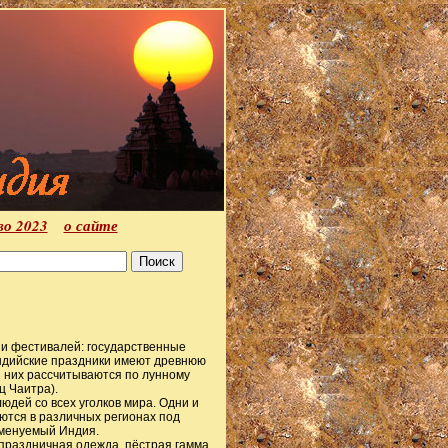
во 2023
о сайте
и фестивалей: государственные
Индийские праздники имеют древнюю
з них рассчитываются по лунному
ц Чаитра).
дей со всех уголков мира. Одни и
ются в различных регионах под
именуемый Индия.
праздничная одежда, пёстрая гамма