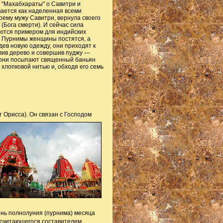
 "Махабхараты" о Савитри и
вается как наделенная всеми
ему мужу Савитри, вернула своего
(Бога смерти). И сейчас сила
аются примером для индийских
 Пурнимы женщины постятся, а
дев новую одежду, они приходят к
лив дерево и совершив пуджу —
 они посыпают священный баньян
лопковой нитью и, обходя его семь
т Орисса). Он связан
с Господом
ень полнолуния (пурнима) месяца
,считающегося составителем