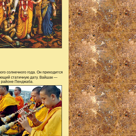
ого солнечного года. Он приходится
меющий статичную дату. Вайшак —
в районе Пенджаба.