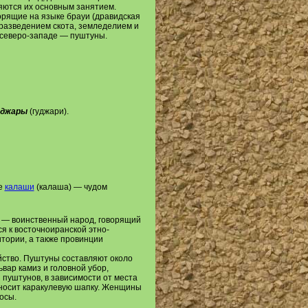
яются их основным занятием.
ворящие на языке брауи (дравидская
 разведением скота, земледелием и
 северо-западе — пуштуны.
уджары
(гуджари).
е
калаши
(калаша) — чудом
, — воинственный народ, говорящий
я к восточноиранской этно-
тории, а также провинции
йство. Пуштуны составляют около
вар камиз и головной убор,
з пуштунов, в зависимости от места
 носит каракулевую шапку. Женщины
осы.