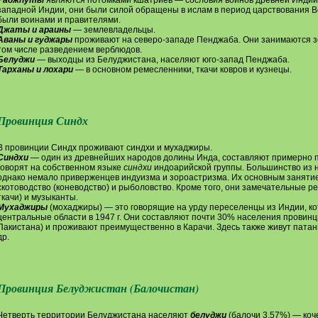
Раджпуты
являются потомками кшатриев — сословия воинов древней Индии (
западной Индии, они были силой обращены в ислам в период царствования В
были воинами и правителями.
Джаты и араины
— землевладельцы.
Аваны и гуджары
проживают на северо-западе Пенджаба. Они занимаются з
том числе разведением верблюдов.
Белуджи
— выходцы из Белуджистана, населяют юго-запад Пенджаба.
Тарханы и лохари
— в основном ремесленники, ткачи ковров и кузнецы.
Провинция Синдх
В провинции Синдх проживают синдхи и мухаджиры.
Синдхи
— один из древнейших народов долины Инда, составляют примерно 
говорят на собственном языке
синдхи
индоарийской группы. Большинство из н
однако немало приверженцев индуизма и зороастризма. Их основным заняти
скотоводство (коневодство) и рыболовство. Кроме того, они замечательные р
ткачи) и музыканты.
Мухаджиры
(мохаджиры) — это говорящие на урду переселенцы из Индии, ко
центральные области в 1947 г. Они составляют почти 30% населения провинц
Пакистана) и проживают преимущественно в Карачи. Здесь также живут патаны
др.
Провинция Белуджистан (Балочистан)
Четверть территории Белуджистана населяют
белуджи
(балочи 3,57%) — коче