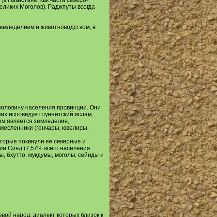
в Пакистане, как части северо-
еликих Моголов). Раджпуты всегда
емледелием и животноводством, в
половину населения провинции. Они
их исповедует суннитский ислам,
ем является земледелие,
емесленники (гончары, ювелиры,
торые покинули её северные и
ии Синд (7,57% всего населения
, бхутто, мукдумы, моголы, сейиды и
вой народ, диалект которых близок к