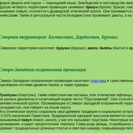
фарси (фарси или парси — персидский язык). Земледелие и скотоводство явл
Другую четверть территории провинции занимают
брагуи
(брохи). Брагуи, го
языковая семья), относятся к дравидской этнической группе. Они занимаются
ремёслами. Также в центральной части Белуджистана проживают джаты, а на
Северная территория: Балтистан, Дардистан, Брушал
.
Северную территорию населяют
буруши
(бурушо),
вакхи
,
балты
(балти) и
г
Северо-Западная пограничная провинция
Северо-Западную пограничную провинцию населяют
пуштуны
и таинственны
уцелевшие потомки древних Ариев, а также гуджары.
Пуштуны
(паштуны), также известные как патханы, или этнические афганцы
на разных диалектах и почитающий кодекс чести "Пуштунвалай". Они относятс
лингвистической группе. Проживающие в Северо-Западной пограничной терри
Белуджистан, они говорят на языке пушту.
Эта этническая группа сохранила свои древние традиции и социальное устро
15,42% населения Пакистана. Традиционной одеждой пуштунов является саль
называемый
пакул
(пакол, капол), у нас его называют пуштунка. Некоторые и
проживания, отдают предпочтение тюрбану. Глава рода (вождь, старейшина)
одевают традиционные длинные платья и светлую накидку, покрывающую вол