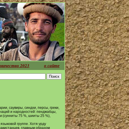
ничество 2023
о сайте
ии, саувиры, синдхи, персы, греки,
наций и народностей: пенджабцы,
 (сунниты 75 %, шииты 25 %),
 языковой группе. Хотя урду
пакистанцев, главным образом