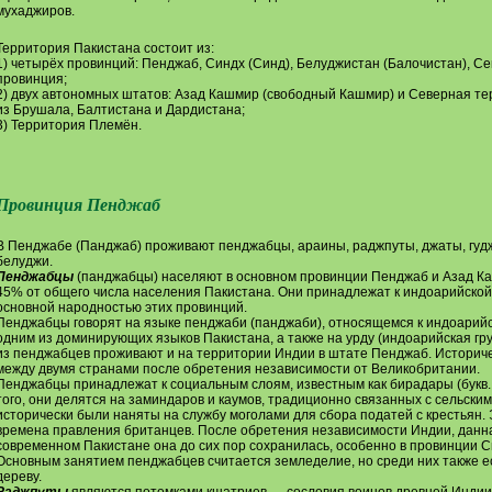
мухаджиров.
Территория Пакистана состоит из:
1) четырёх провинций: Пенджаб, Синдх (Синд), Белуджистан (Балочистан), С
провинция;
2) двух автономных штатов: Азад Кашмир (свободный Кашмир) и Северная те
из Брушала, Балтистана и Дардистана;
3) Территория Племён.
Провинция Пенджаб
В Пенджабе (Панджаб) проживают пенджабцы, араины, раджпуты, джаты, гудж
белуджи.
Пенджабцы
(панджабцы) населяют в основном провинции Пенджаб и Азад Ка
45% от общего числа населения Пакистана. Они принадлежат к индоарийской 
основной народностью этих провинций.
Пенджабцы говорят на языке пенджаби (панджаби), относящемся к индоарий
одним из доминирующих языков Пакистана, а также на урду (индоарийская гру
из пенджабцев проживают и на территории Индии в штате Пенджаб. Историч
между двумя странами после обретения независимости от Великобритании.
Пенджабцы принадлежат к социальным слоям, известным как бирадары (букв. с
того, они делятся на заминдаров и каумов, традиционно связанных с сельски
исторически были наняты на службу моголами для сбора податей с крестьян.
времена правления британцев. После обретения независимости Индии, данна
современном Пакистане она до сих пор сохранилась, особенно в провинции С
Основным занятием пенджабцев считается земледелие, но среди них также ест
дереву.