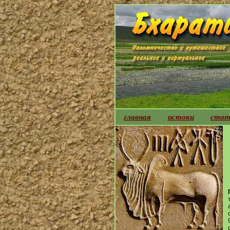
главная
истоки
стат