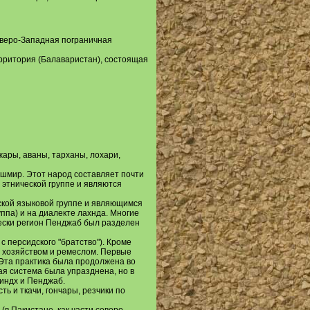
еверо-Западная пограничная
рритория (Балаваристан), состоящая
ары, аваны, тарханы, лохари,
шмир. Этот народ составляет почти
этнической группе и являются
ской языковой группе и являющимся
ппа) и на диалекте лахнда. Многие
ески регион Пенджаб был разделен
 персидского "братство"). Кроме
м хозяйством и ремеслом. Первые
 Эта практика была продолжена во
я система была упразднена, но в
индх и Пенджаб.
ь и ткачи, гончары, резчики по