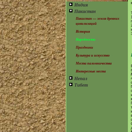
Индия
Пакистан
Пакистан — земля древних
цивилизаций
История
Народности
Праздники
Культура и искусство
Места паломничества
Интересные места
Непал
Тибет