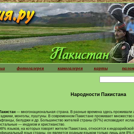
ьи
фотогалерея
киногалерея
карты
палом
Народности Пакистана
Пакистан
— многонациональная страна. В разные времена здесь проживали ар
таджики, монголы, пуштуны. В современном Пакистане проживает множество 
афганцы, белуджи и др. Большинство жителей страны (97%) исповедуют ислам
остальные — индуизм и христианство.
98% языков, на которых говорят жители Пакистана, относятся к индоарийской
официальный язык страны, он является родным языком только лишь для 8% 