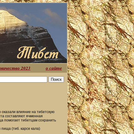
ничество 2023
о сайте
 оказали влияние на тибетскую
ета составляют ячменная
ща помогает тибетцам сохранить
пища (тиб. карсе кала)