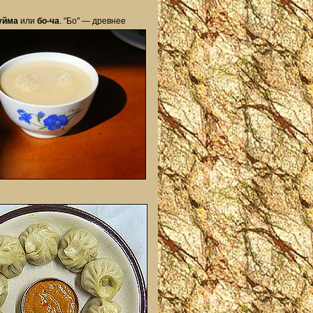
уйма
или
бо-ча
. "Бо" —
древнее