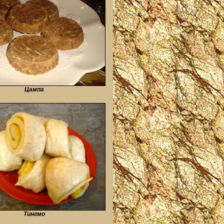
Цампа
Тингмо