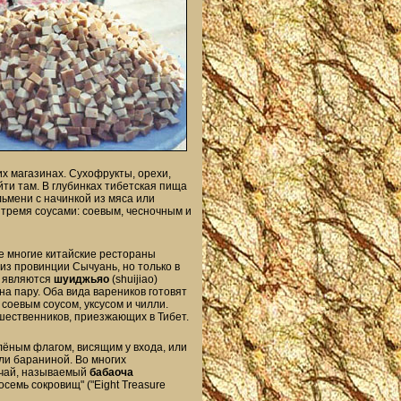
х магазинах. Сухофрукты, орехи,
йти там. В глубинках тибетская пища
ьмени с начинкой из мяса или
тремя соусами: соевым, чесночным и
е многие китайские рестораны
з провинции Сычуань, но только в
м являются
шуиджьяо
(shuijiao)
на пару. Оба вида вареников готовят
 соевым соусом, уксусом и чилли.
шественников, приезжающих в Тибет.
лёным флагом, висящим у входа, или
ли бараниной. Во многих
 чай, называемый
бабаоча
семь сокровищ" ("Eight Treasure