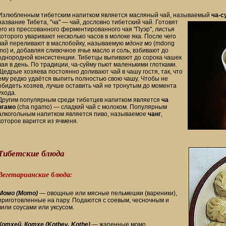
Излюбленным тибетским напитком является масляный чай, называемый
ча-с
название Тибета, "ча" — чай, дословно тибетский чай. Готовят
его из прессованного ферментированного чая "Пуэр", листья
которого уваривают несколько часов в молоке яка. После чего
чай переливают в маслобойку, называемую
мдонг мо
(mdong
mo) и, добавляя сливочное ячье масло и соль, взбивают до
однородной консистенции. Тибетцы выпивают до сорока чашек
чая в день. По традиции, ча-суйму пьют маленькими глотками.
Щедрые хозяева постоянно доливают чай в чашу гостя, так, что
ему редко удаётся выпить полностью свою чашу. Чтобы не
обидеть хозяев, лучше оставить чай не тронутым до момента
ухода.
Другим популярным среди тибетцев напитком является
ча
нгамо
(сha ngamo) — сладкий чай с молоком. Популярным
алкогольным напитком является пиво, называемое
чанг
,
которое варится из ячменя.
Тибетские блюда
Вегетарианские блюда:
Момо (Momo)
— овощные или мясные пельмешки (вареники),
приготовленные на пару. Подаются с соевым, чесночным и
чили соусами или уксусом.
Котхей, Котхе (Kothey, Kothe)
— жаренные момо.