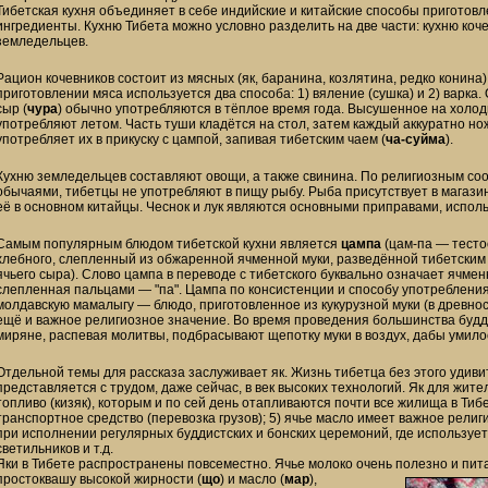
Тибетская кухня объединяет в себе индийские и китайские способы приготовл
ингредиенты. Кухню Тибета можно условно разделить на две части: кухню коче
земледельцев.
Рацион кочевников состоит из мясных (як, баранина, козлятина, редко конина
приготовлении мяса используется два способа: 1) вяление (сушка) и 2) варка.
сыр (
чура
) обычно употребляются в тёплое время года. Высушенное на холодн
употребляют летом. Часть туши кладётся на стол, затем каждый аккуратно но
употребляет их в прикуску с цампой, запивая тибетским чаем (
ча-суйма
).
Кухню земледельцев составляют овощи, а также свинина. По религиозным соо
обычаями, тибетцы не употребляют в пищу рыбу. Рыба присутствует в магазин
её в основном китайцы. Чеснок и лук являются основными приправами, исполь
Самым популярным блюдом тибетской кухни является
цампа
(цам-па — тест
хлебного, слепленный из обжаренной ячменной муки, разведённой тибетским 
ячьего сыра). Слово цампа в переводе с тибетского буквально означает ячме
слепленная пальцами — "па". Цампа по консистенции и способу употреблени
молдавскую мамалыгу — блюдо, приготовленное из кукурузной муки (в древно
ещё и важное религиозное значение. Во время проведения большинства будди
миряне, распевая молитвы, подбрасывают щепотку муки в воздух, дабы умилос
Отдельной темы для рассказа заслуживает як. Жизнь тибетца без этого удиви
представляется с трудом, даже сейчас, в век высоких технологий. Як для жител
топливо (кизяк), которым и по сей день отапливаются почти все жилища в Тибет
транспортное средство (перевозка грузов); 5) ячье масло имеет важное рели
при исполнении регулярных буддистских и бонских церемоний, где использует
светильников и т.д.
Яки в Тибете распространены повсеместно. Ячье молоко очень полезно и пит
простоквашу высокой жирности (
що
) и масло (
мар
),