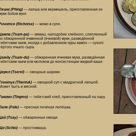
Пхинг (Phing)
— лапша или вермишель, приготовленная из
муки бобов мунг.
Ричотсе (Richotse)
— момо в супе.
Цампа (Tsam-pa)
— мякиш, наподобие хлебного, слепленный
из обжаренной ячменной (ячневой) муки, разведённой
тибетским чаем, иногда с добавлением чуры кампо — сухого
тёртого ячьего сыра.
Цамду (Tsam-du)
— обжаренная ячневая мука, разведённая
тибетским чаем или молоком до консистенции жидкой каши.
Церел (Tserel)
— овощные шарики.
Тхентук (Thentuk)
— овощной суп с квадратной лапшой.
Может быть и мясной.
Тингмо (Tingmo)
— тибетский хлеб, приготовленный на пару.
Пале (Pale)
— пресная печёная лепёшка.
Цай (Tsay)
— обжаренные овощи.
Що (Schio)
— простокваша.