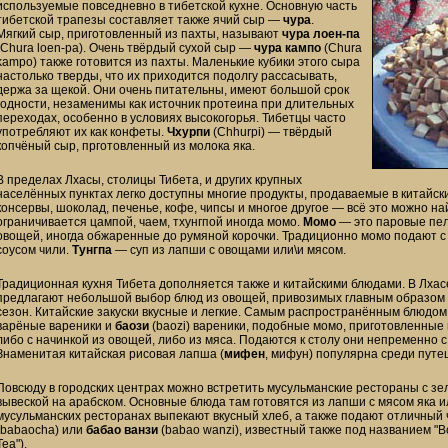
используемые повседневно в тибетской кухне. Основную часть
тибетской трапезы составляет также ячий сыр —
чура
.
Мягкий сыр, приготовленный из пахты, называют
чура лоен-па
(Chura loen-pa). Очень твёрдый сухой сыр —
чура кампо
(Chura
kampo) также готовится из пахты. Маленькие кубики этого сыра
настолько тверды, что их приходится подолгу рассасывать,
держа за щекой. Они очень питательны, имеют большой срок
годности, незаменимы как источник протеина при длительных
переходах, особенно в условиях высокогорья. Тибетцы часто
употребляют их как конфеты.
Чхурпи
(Сhhurpi) — твёрдый
копчёный сыр, прготовленный из молока яка.
В пределах Лхасы, столицы Тибета, и других крупных
населённых пунктах легко доступны многие продукты, продаваемые в китайски
консервы, шоколад, печенье, кофе, чипсы и многое другое — всё это можно на
ограничивается цампой, чаем, тхунгпой иногда момо.
Момо
— это паровые пел
овощей, иногда обжаренные до румяной корочки. Традиционно момо подают с 
соусом чили.
Тунгпа
— суп из лапши с овощами или\и мясом.
Традиционная кухня Тибета дополняется также и китайскими блюдами. В Лхас
предлагают небольшой выбор блюд из овощей, привозимых главным образом и
сезон. Китайские закуски вкусные и легкие. Самым распространённым блюдо
варёные вареники и
баози
(baozi) вареники, подобные момо, приготовленные 
либо с начинкой из овощей, либо из мяса. Подаются к столу они непременно с
Знаменитая китайская рисовая лапша (
мифен
, мифун) популярна среди путе
Повсюду в городских центрах можно встретить мусульманские рестораны с зе
вывеской на арабском. Основные блюда там готовятся из лапши с мясом яка и
мусульманских ресторанах выпекают вкусный хлеб, а также подают отличный
(babaocha) или
бабао ванзи
(babao wanzi), известный также под названием "Во
Tea").