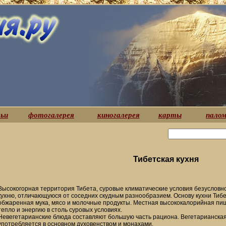
ьи
фотогалерея
киногалерея
карты
палом
Тибетская кухня
Высокогорная территория Тибета, суровые климатические условия безусловно
кухню, отличающуюся от соседних скудным разнообразием. Основу кухни Тиб
обжаренная мука, мясо и молочные продукты. Местная высококалорийная пи
тепло и энергию в столь суровых условиях.
Невегетарианские блюда составляют большую часть рациона. Вегетарианская 
употребляется в основном духовенством и монахами.