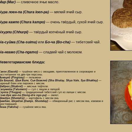
Мар (Mar)
— сливочное ячье масло.
Чура лоен-па (Chura loen-pa)
— мягкий ячий сыр.
Чура кампо (Chura kampo)
— очень твёрдый, сухой ячий сыр.
Чхурпи (Chhurpi)
— твёрдый копчёный ячий сыр.
Ча-суйма (Cha-suima)
или
Бо-ча (Bo-cha)
— тибетский чай.
Ча-нгамо (Cha-ngamo)
— сладкий чай с молоком.
Невегетарианские блюда:
Гакок (Gacok)
— тушёное мясо с овощами, приготовленное в скороварке и
рассчитанное на две-три персоны.
Пингцей (Pingtsey)
— пельмени .
Ша Бхалай, Шья Вале, Сья Бхаклей (Sha Bhalay, Shya Vale, Sya Bhakley)
—
жареный блин или пирожок с мясом.
Шабрел (Shabrel)
— мясные тефтели.
Талумейн (Talumein)
— суп с яицом и лапшой.
Тхугпа (Thugpa)
— традиционный тибетский суп из лапши с мясом.
Гонг-дре нго-па (Gong-dre ngo-pa)
— омлет.
Шемдре (Shemdre)
— картофель с мясом яка.
Дамдже, Шомдэй (Damje, Shomday)
— обжаренный рис с мясом яка, изюмом и
простоквашей.
Якша (Yaksha)
— сушёное мяса яка.