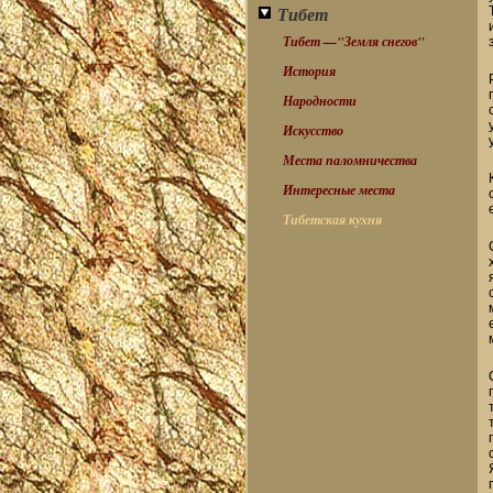
Тибет
Тибет —"Земля снегов"
История
Народности
Искусство
Места паломничества
Интересные места
Тибетская кухня