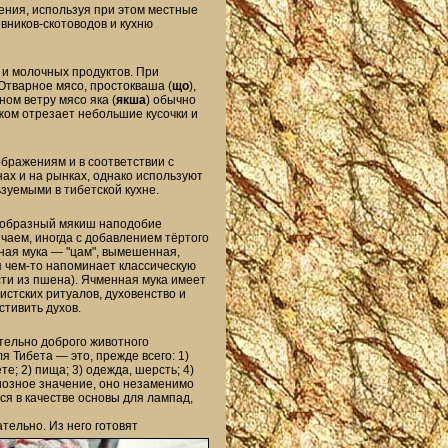
ения, используя при этом местные
вников-скотоводов и кухню
) и молочных продуктов. При
 Отварное мясо, простокваша (
що
),
ом ветру мясо яка (
якша
) обычно
жом отрезает небольшие кусочки и
бражениям и в соответствии с
ах и на рынках, однако используют
зуемыми в тибетской кухне.
ообразный мякиш наподобие
чаем, иногда с добавлением тёртого
нная мука — "цам", вымешенная,
я чем-то напоминает классическую
сти из пшена). Ячменная мука имеет
стских ритуалов, духовенство и
тивить духов.
тельно доброго животного
я Тибета — это, прежде всего: 1)
е; 2) пища; 3) одежда, шерсть; 4)
гиозное значение, оно незаменимо
ся в качестве основы для лампад,
ательно. Из него
готовят