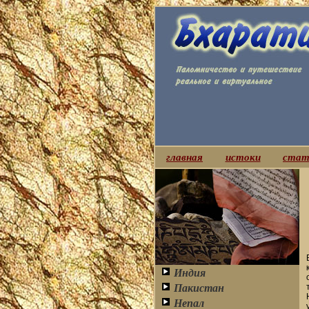
главная
истоки
стат
Индия
Пакистан
Непал