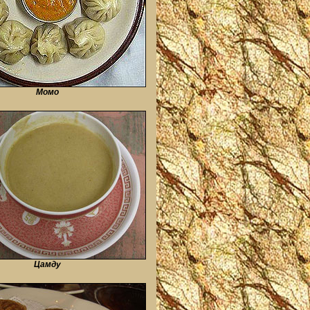
Момо
Цамду