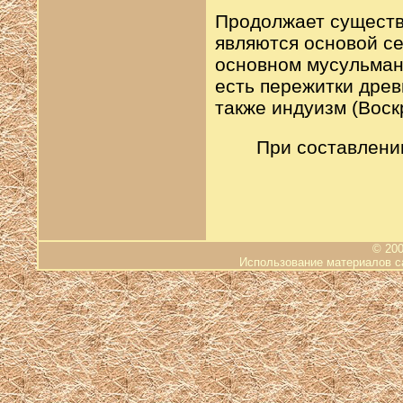
Продолжает существ
являются основой с
основном мусульмане
есть пережитки древ
также индуизм (Воскр
При составлени
© 200
Использование материалов са