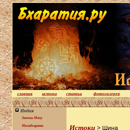
главная
истоки
статьи
фотогалерея
Индия
Законы Ману
Истоки
Махабхарата
> Шина