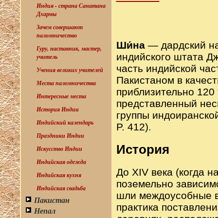
Индия - страна Санатана
Дхармы
Зачем совершают
паломничество
Ши́на
— дардский на
Гуру, наставник, мастер,
индийского штата Дж
учитель
часть индийской час
Учения великих учителей
Пакистаном в качест
Места паломничества
приблизительно 120 
Интересные места
представленный неск
История Индии
группы индоиранской
Индийский календарь
P. 412).
Праздники Индии
История
Искусство Индии
Индийская одежда
До XIV века (когда 
Индийская кухня
поземельно зависим
Индийская свадьба
шли междоусобные в
Пакистан
практика поставлени
Непал