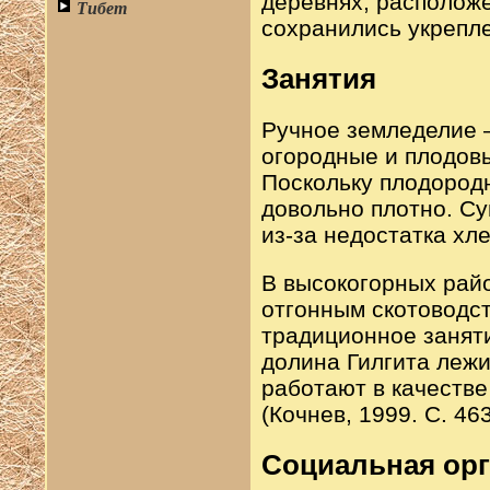
деревнях, располож
Тибет
сохранились укрепле
Занятия
Ручное земледелие 
огородные и плодовы
Поскольку плодород
довольно плотно. С
из-за недостатка хле
В высокогорных рай
отгонным скотоводст
традиционное занят
долина Гилгита лежи
работают в качеств
(Кочнев, 1999. С. 463
Социальная орг