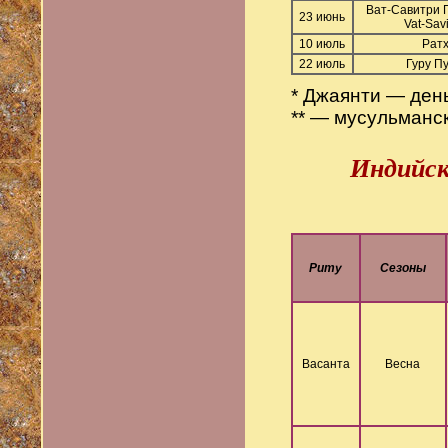
Ват-Савитри Пу
23 июнь
Vat-Savi
10 июль
Ратх
22 июль
Гуру П
* Джаянти — день
** — мусульманск
Индийск
Риту
Сезоны
Васанта
Весна