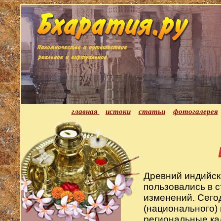
главная
истоки
статьи
фотогалерея
Древний индийск
пользовались в 
изменений. Сего
(национального) 
региональные ка