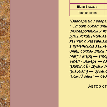
Шани Ваасара
Рави Ваасара
*Ваасара или ваара
* Стоит обратить 
индоевропейских яз
румынский (молдавс
языках с названия
в румынском языке 
дней, сохранились 
Marţi / Марц — вто
Vineri / Винерь — 
(Duminică / Думин
(шаббат) — иудейск
"божий день" — сед
Автор ст