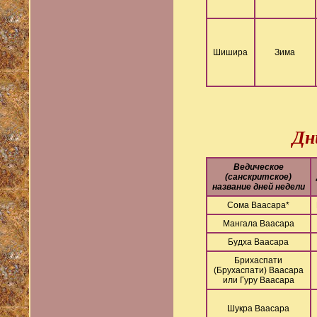
Шишира
Зима
Дн
Ведическое
(санскритское)
название дней недели
Сома Ваасара*
Мангала Ваасара
Будха Ваасара
Брихаспати
(Брухаспати) Ваасара
или Гуру Ваасара
Шукра Ваасара