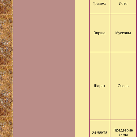
Гришма
Лето
Варша
Муссоны
Шарат
Осень
Предверие
Хеманта
зимы