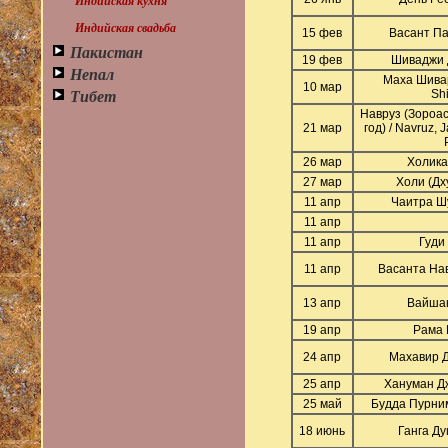
Индийская кухня
Индийская свадьба
15 фев
Васант Па
Пакистан
19 фев
Шиваджи Д
Непал
Маха Шива
10 мар
Тибет
Shi
Навруз (Зороа
21 мар
год) / Navruz, 
26 мар
Холика
27 мар
Холи (Дху
11 апр
Чаитра Шу
11 апр
11 апр
Гуди
11 апр
Васанта Нав
13 апр
Вайшак 
19 апр
Рама 
24 апр
Махавир Д
25 апр
Хануман Дж
25 май
Будда Пурним
18 июнь
Ганга Ду