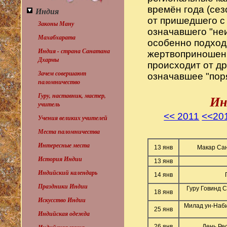
времён года (се
Индия
от пришедшего с 
Законы Ману
означавшего "не
Махабхарата
особенно подход
Индия - страна Санатана
жертвоприношений
Дхармы
происходит от др
Зачем совершают
означавшее "поря
паломничество
Гуру, наставник, мастер,
Ин
учитель
<< 2011
<<20
Учения великих учителей
Места паломничества
Интересные места
13 янв
Макар Сан
История Индии
13 янв
Индийский календарь
14 янв
Праздники Индии
Гуру Говинд С
18 янв
Искусство Индии
Милад ун-Наби
25 янв
Индийская одежда
26 янв
День Рес