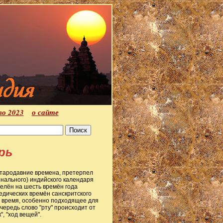
во 2023
о сайте
рь
стародавние времена, претерпел
нального) индийского календаря
елён на шесть времён года
ведических времён санскритского
) время, особенно подходящее для
ередь слово "рту" происходит от
, "ход вещей".