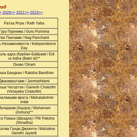
год
>
2020>>
2021>>
2023>>
Ратха Ятра / Rath Yatra
Гуру Пурнима / Guru Purnima
Наг Панчами / Nag Panchami
ь Независимости / Independence
Day
уль-адха (Курбан-Байрам) / Eid
ul-Adha (Bakri Id)**
Онам / Onam
кша Бандхан / Raksha Bandhan
Джанмаштами / Janmashtami
еша Чатуртхи / Ganesh Chaturthi
(Vinayaka Chaturthi)
алакшми-врата / Mahalakshmi-
vrata
ухаррам (Ашура) / Muharram
(Ashura)**
р Пакша (Шрадха) / Pitr Paksha
(Shradha)
атма Ганди Джаянти / Mahatma
Gandhi Jayanti