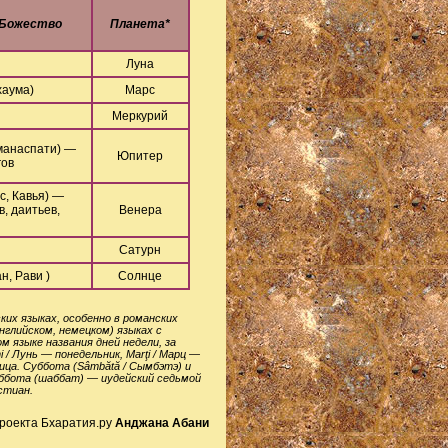
 Божество
Планета*
Луна
хаума)
Марс
Меркурий
хманаспати) —
Юпитер
гов
с, Кавья) —
, даитьев,
Венера
Сатурн
н, Рави )
Солнце
ких языках, особенно в романских
английском, немецком) языках с
 языке названия дней недели, за
 / Лунь — понедельник, Marţi / Марц —
тница. Суббота (Sâmbătă / Сымбэтэ) и
Суббота (шаббат) — иудейский седьмой
стиан.
проекта Бхаратия.ру
Анджана Абани