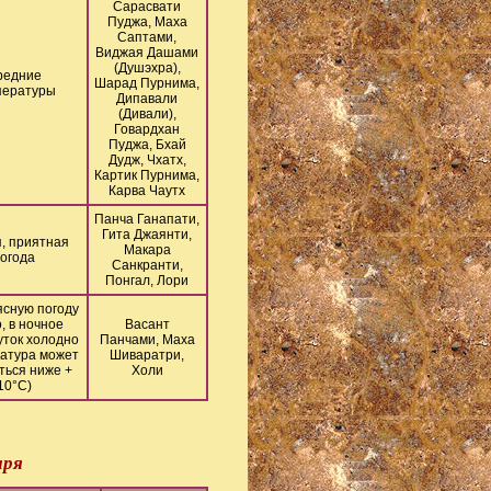
Сарасвати
Пуджа, Маха
Саптами,
Виджая Дашами
(Душэхра),
редние
Шарад Пурнима,
пературы
Дипавали
(Дивали),
Говардхан
Пуджа, Бхай
Дудж, Чхатх,
Картик Пурнима,
Карва Чаутх
Панча Ганапати,
Гита Джаянти,
, приятная
Макара
огода
Санкранти,
Понгал, Лори
ясную погоду
, в ночное
Васант
уток холодно
Панчами, Маха
атура может
Шиваратри,
ться ниже +
Холи
10°С)
аря