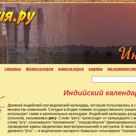
статьи
фотогалерея
киногалерея
карты
паломничест
Индийский календа
Древний индийский или ведический календарь, которым пользовались в 
множество изменений. Сегодня в Индии помимо государственного (нацио
используют также и региональные календари. Индийский календарь разд
(сезонов), называемых
риту
. Слово "риту" происходит от пришедшего с 
слова "рту", означавшего "неизменное", "определённое" (фиксированное
проведения яджны (ведических жертвоприношений) и ритуалов. В свою оч
древнего "рта" — в ведическом санскрите буквально означавшее "порядок"