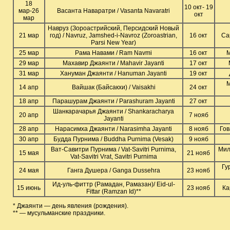
18
10 окт- 19
мар-26
Васанта Наваратри / Vasanta Navaratri
окт
мар
Навруз (Зороастрийский, Персидский Новый
21 мар
год) / Navruz, Jamshed-i-Navroz (Zoroastrian,
16 окт
Са
Parsi New Year)
25 мар
Рама Навами / Ram Navmi
16 окт
М
29 мар
Махавир Джаянти / Mahavir Jayanti
17 окт
31 мар
Хануман Джаянти / Hanuman Jayanti
19 окт
М
14 апр
Вайшак (Байсакхи) / Vaisakhi
24 окт
18 апр
Парашурам Джаянти / Parashuram Jayanti
27 окт
Шанкарачарья Джаянти / Shankaracharya
20 апр
7 нояб
Jayanti
28 апр
Нарасимха Джаянти / Narasimha Jayanti
8 нояб
Гов
30 апр
Будда Пурнима / Buddha Purnima (Vesak)
9 нояб
Ват-Савитри Пурнима / Vat-Savitri Purnima,
Мил
15 мая
21 нояб
Vat-Savitri Vrat, Savitri Purnima
Гу
24 мая
Ганга Душера / Ganga Dussehra
23 нояб
Ид-уль-фиттр (Рамадан, Рамазан)/ Eid-ul-
15 июнь
23 нояб
Ка
Fittar (Ramzan Id)**
* Джаянти — день явления (рождения).
** — мусульманские праздники.