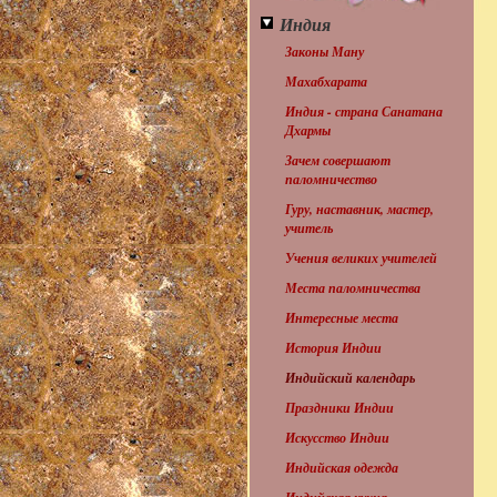
Индия
Законы Ману
Махабхарата
Индия - страна Санатана
Дхармы
Зачем совершают
паломничество
Гуру, наставник, мастер,
учитель
Учения великих учителей
Места паломничества
Интересные места
История Индии
Индийский календарь
Праздники Индии
Искусство Индии
Индийская одежда