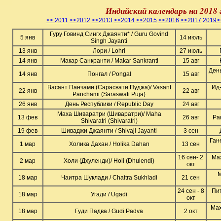
Индийский календарь на 2018 
<< 2011
<<2012
<<2013
<<2014
<<2015
<<2016
<<2017
2019>
Гуру Говинд Сингх Джаянти* / Guru Govind
5 янв
14 июль
Singh Jayanti
13 янв
Лори / Lohri
27 июль
14 янв
Макар Санкранти / Makar Sankranti
15 авг
Ден
14 янв
Понгал / Pongal
15 авг
Васант Панчами (Сарасвати Пуджа)/ Vasant
Ид-
22 янв
22 авг
Panchami (Saraswati Puja)
26 янв
День Республики / Republic Day
24 авг
Маха Шиваратри (Шиваратри)/ Maha
13 фев
26 авг
Ра
Shivaratri (Shivaratri)
19 фев
Шиваджи Джаянти / Shivaji Jayanti
3 сен
Ган
1 мар
Холика Дахан / Holika Dahan
13 сен
16 сен- 2
Мах
2 мар
Холи (Дхуленди)/ Holi (Dhulendi)
окт
М
18 мар
Чаитра Шуклади / Chaitra Sukhladi
21 сен
24 сен - 8
Пит
18 мар
Угади / Ugadi
окт
Мах
18 мар
Гуди Падва / Gudi Padva
2 окт