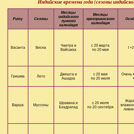
Индийские времена года (сезоны индийско
Месяцы
Месяцы
индийского
Риту
Сезоны
грегорианского
Осо
лунного
календаря
календаря
Чаитра и
с 20 марта
Васанта
Весна
t +
Вайсакха
по 20 мая
Джешта и
с 20 мая
Очень 
Гришма
Лето
Ашадха
по 20 июля
Жара
Шравана и
с 20 июля
Варша
Муссоны
влажнос
Бхадрапад
по 20 сентября
ливне