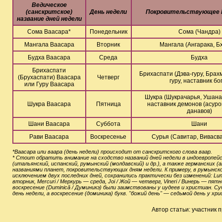
Ведическое
(санскритское)
День недели
Покровительствующее
название дней недели
Сома Ваасара*
Понедельник
Сома (Чандра)
Мангала Ваасара
Вторник
Мангала (Ангарака, Б
Будха Ваасара
Среда
Будха
Брихаспати
Брихаспати (Дэва-гуру, Бра
(Брухаспати) Ваасара
Четверг
гуру, наставник бо
или Гуру Ваасара
Шукра (Шукрачарья, Ушана
Шукра Ваасара
Пятница
наставник демонов (асуров
данавов)
Шани Ваасара
Суббота
Шани
Рави Ваасара
Воскресенье
Сурья (Савитар, Вивасва
*Ваасара или ваара (день недели) происходит от санскритского слова ваар.
* Стоит обратить внимание на сходство названий дней недели в индоевропейс
(итальянский, испанский, румынский (молдавский) и др.), а также германских (
названиями планет, покровительствующих дням недели. К примеру, в румынском
исключением двух последних дней, сохранились практически без изменений: Luni
вторник, Mercuri / Меркурь — среда, Joi / Жой — четверг, Vineri / Винерь — пя
воскресение (Duminică / Думиникэ) были заимствованы у иудеев и христиан. 
день недели, а воскресение (доминика) букв. "божий день" — седьмой день у хри
Автор статьи: участник 