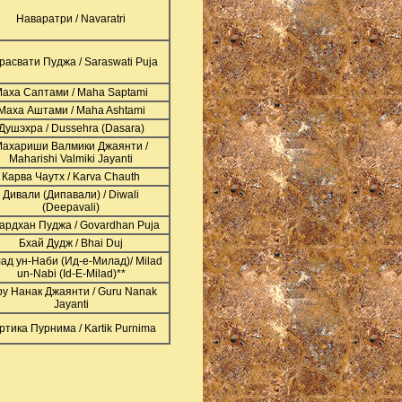
Наваратри / Navaratri
расвати Пуджа / Saraswati Puja
аха Саптами / Maha Saptami
Маха Аштами / Maha Ashtami
Душэхра / Dussehra (Dasara)
ахариши Валмики Джаянти /
Maharishi Valmiki Jayanti
Карва Чаутх / Karva Chauth
Дивали (Дипавали) / Diwali
(Deepavali)
ардхан Пуджа / Govardhan Puja
Бхай Дудж / Bhai Duj
ад ун-Наби (Ид-е-Милад)/ Milad
un-Nabi (Id-E-Milad)**
ру Нанак Джаянти / Guru Nanak
Jayanti
ртика Пурнима / Kartik Purnima