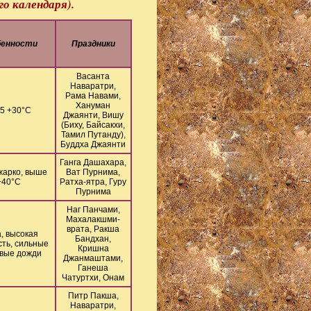
го календаря).
бенности
Праздники
Васанта
Наваратри,
Рама Навами,
Хануман
25 +30°С
Джаянти, Вишу
(Биху, Байсакхи,
Тамил Путанду),
Буддха Джаянти
Ганга Дашахара,
жарко, выше
Ват Пурнима,
+40°С
Ратха-ятра, Гуру
Пурнима
Наг Панчами,
Махалакшми-
врата, Ракша
, высокая
Бандхан,
ть, сильные
Кришна
вые дожди
Джанмаштами,
Ганеша
Чатуртхи, Онам
Питр Пакша,
Наваратри,