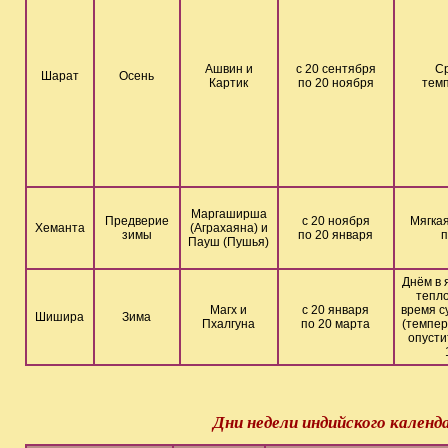
Ашвин и
с 20 сентября
С
Шарат
Осень
Картик
по 20 ноября
тем
Маргаширша
Предверие
с 20 ноября
Мягкая
Хеманта
(Аграхаяна) и
зимы
по 20 января
п
Пауш (Пушья)
Днём в 
тепло
Магх и
с 20 января
время с
Шишира
Зима
Пхалгуна
по 20 марта
(темпер
опусти
Дни недели индийского календ