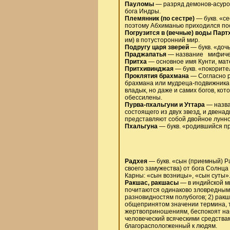
Пауломы
— разряд демонов-асуров
бога Индры.
Племянник (по сестре)
— букв. «с
поэтому Абхиманью приходился по
Погрузится в (вечные) воды Парт
им) в потусторонний мир.
Подругу царя зверей
— букв. «дочь
Праджапатья
— название мифическ
Притха
— основное имя Кунти, мат
Притхивинджая
— букв. «покорите
Проклятия брахмана
— Согласно р
брахмана или мудреца-подвижника 
владык, но даже и самих богов, ко
обессилены.
Пурва-пхальгуни и Уттара
— назва
состоящего из двух звезд, и двенад
представляют собой двойное лунно
Пхальгуна
— букв. «родившийся пр
Радхея
— букв. «сын (приемный) Р
своего замужества) от бога Солнца
Карны: «сын возницы», «сын суты»
Ракшас, ракшасы
— в индийской ми
почитаются одинаково зловредными,
разновидностям полубогов; 2) ракш
общепринятом значении термина, т
жертвоприношениям, беспокоят на
человеческий всяческими средствам
благораспологженный к людям.