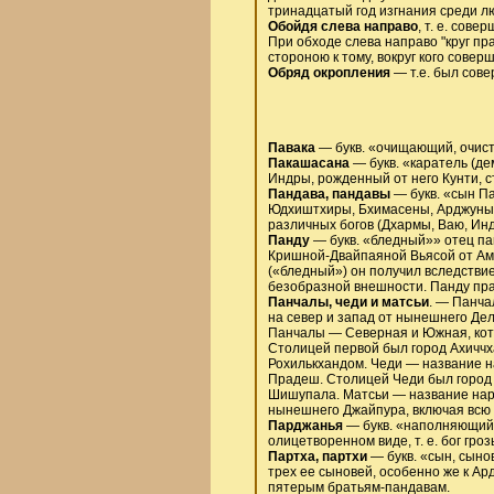
тринадцатый год изгнания среди л
Обойдя слева направо
, т. е. сов
При обходе слева направо "круг пр
стороною к тому, вокруг кого сове
Обряд окропления
— т.е. был сове
Павака
— букв. «очищающий, очисти
Пакашасана
— букв. «каратель (де
Индры, рожденный от него Кунти, 
Пандава, пандавы
— букв. «сын Па
Юдхиштхиры, Бхимасены, Арджуны,
различных богов (Дхармы, Ваю, Ин
Панду
— букв. «бледный»» отец п
Кришной-Двайпаяной Вьясой от Амб
(«бледный») он получил вследствие 
безобразной внешности. Панду пр
Панчалы, чеди и матсьи
. — Панча
на север и запад от нынешнего Де
Панчалы — Северная и Южная, кот
Столицей первой был город Ахиччх
Рохилькхандом. Чеди — название н
Прадеш. Столицей Чеди был город
Шишупала. Матсьи — название наро
нынешнего Джайпура, включая всю
Парджанья
— букв. «наполняющий,
олицетворенном виде, т. е. бог гро
Партха, партхи
— букв. «сын, сынов
трех ее сыновей, особенно же к Ар
пятерым братьям-пандавам.