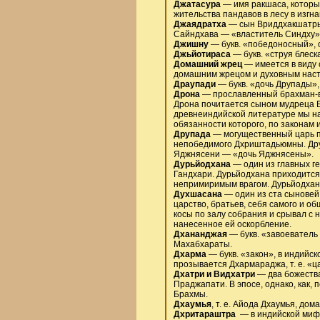
Джатасура
— имя ракшаса, который
жительства пандавов в лесу в изгн
Джаядратха
— сын Вриддхакшатры,
Сайндхава — «властитель Синдху»
Джишну
— букв. «победоносный», 
Джьйотираса
— букв. «струя блеск
Домашний жрец
— имеется в виду 
домашним жрецом и духовным наст
Драупади
— букв. «дочь Друпады»,
Дрона
— прославленный брахман-во
Дрона почитается сыном мудреца Б
древнеиндийской литературе мы наб
обязанности которого, по законам
Друпада
— могущественный царь па
непобедимого Дхриштадьюмны. Друп
Яджнясени — «дочь Яджнясены».
Дурьйодхана
— один из главных г
Гандхари. Дурьйодхана приходится
непримиримым врагом. Дурьйодхан
Духшасана
— один из ста сыновей
царство, братьев, себя самого и о
косы по залу собрания и срывал с 
нанесенное ей оскорбление.
Дхананджая
— букв. «завоеватель 
Махабхараты.
Дхарма
— букв. «закон», в индийс
прозывается Дхармараджа, т. е. «
Дхатри и Видхатри
— два божества
Праджапати. В эпосе, однако, как,
Брахмы.
Дхаумья
, т. е. Айода Дхаумья, до
Дхритараштра
— в индийской мифо