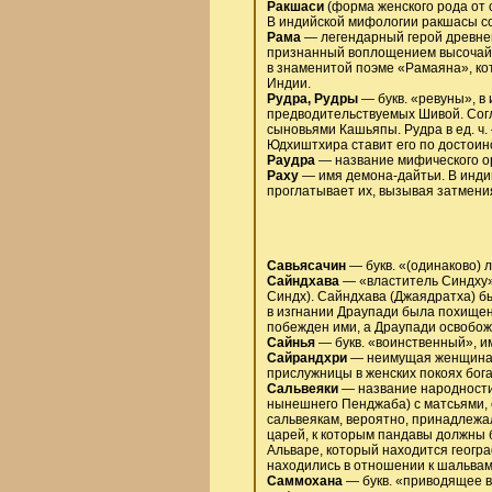
Ракшаси
(форма женского рода от 
В индийской мифологии ракшасы со
Рама
— легендарный герой древней
признанный воплощением высочайш
в знаменитой поэме «Рамаяна», ко
Индии.
Рудра, Рудры
— букв. «ревуны», в
предводительствуемых Шивой. Сог
сыновьями Кашьяпы. Рудра в ед. ч
Юдхиштхира ставит его по достоинс
Раудра
— название мифического ор
Раху
— имя демона-дайтьи. В индий
проглатывает их, вызывая затмени
Савьясачин
— букв. «(одинаково) л
Сайндхава
— «властитель Синдху»,
Синдх). Сайндхава (Джаядратха) б
в изгнании Драупади была похищен
побежден ими, а Драупади освобож
Сайнья
— букв. «воинственный», и
Сайрандхри
— неимущая женщина, 
прислужницы в женских покоях бог
Сальвеяки
— название народности
нынешнего Пенджаба) с матсьями, 
сальвеякам, вероятно, принадлежа
царей, к которым пандавы должны 
Альваре, который находится геогра
находились в отношении к шальвам,
Саммохана
— букв. «приводящее в