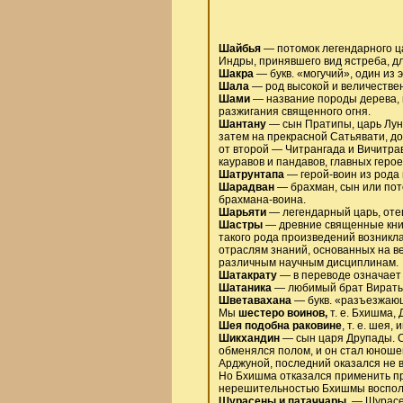
Шайбья
— потомок легендарного ца
Индры, принявшего вид ястреба, дл
Шакра
— букв. «могучий», один из 
Шала
— род высокой и величествен
Шами
— название породы дерева, к
разжигания священного огня.
Шантану
— сын Пратипы, царь Лунн
затем на прекрасной Сатьявати, до
от второй — Читрангада и Вичитра
кауравов и пандавов, главных геро
Шатрунтапа
— герой-воин из рода 
Шарадван
— брахман, сын или пот
брахмана-воина.
Шарьяти
— легендарный царь, отец
Шастры
— древние священные книг
такого рода произведений возникла
отраслям знаний, основанных на в
различным научным дисциплинам.
Шатакрату
— в переводе означает
Шатаника
— любимый брат Вираты,
Шветавахана
— букв. «разъезжающ
Мы
шестеро воинов,
т. е. Бхишма,
Шея подобна раковине
, т. е. шея
Шикхандин
— сын царя Друпады. С
обменялся полом, и он стал юноше
Арджуной, последний оказался не в
Но Бхишма отказался применить про
нерешительностью Бхишмы восполь
Шурасены и патаччары
. — Шурас