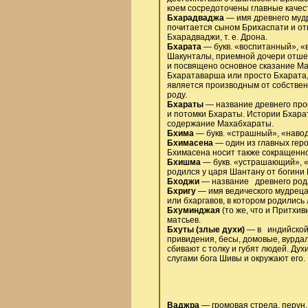
коем сосредоточены главные качес
Бхарадваджа
— имя древнего мудр
почитается сыном Брихаспати и отц
Бхарадваджи, т. е. Дрона.
Бхарата
— букв. «воспитанный», «
Шакунталы, приемной дочери отшел
и посвящено основное сказание Ма
Бхаратаварша или просто Бхарата,
является производным от собствен
роду.
Бхараты
— название древнего прос
и потомки Бхараты. Истории Бхара
содержание Махабхараты.
Бхима
— букв. «страшный», «навод
Бхимасена
— один из главных геро
Бхимасена носит также сокращенно
Бхишма
— букв. «устрашающий», «
родился у царя Шантану от богини 
Бходжи
— название древнего рода
Бхригу
— имя ведического мудреца,
или бхаргавов, в котором родилис
Бхуминджая
(то же, что и Притхи
матсьев.
Бхуты (злые духи)
— в индийской 
привидения, бесы, домовые, вурда
сбивают с толку и губят людей. Ду
слугами бога Шивы и окружают его.
Ваджра
— громовая стрела, перун.