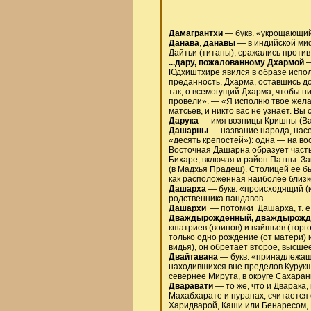
Дамагрантхи
— букв. «укрощающий 
Данава
,
данавы
— в индийской миф
Дайтьи (титаны), сражались против 
...дару, пожалованному Дхармой
—
Юдхиштхире явился в образе исполи
преданность, Дхарма, оставшись д
так, о всемогущий Дхарма, чтобы ни
провели». — «Я исполню твое жела
матсьев, и никто вас не узнает. В
Дарука
— имя возницы Кришны (Ва
Дашарны
— название народа, насе
«десять крепостей»): одна — на во
Восточная Дашарна образует часть
Бихаре, включая и район Патны. З
(в Мадхья Прадеш). Столицей ее б
как расположенная наиболее близк
Дашарха
— букв. «происходящий (
родственника пандавов.
Дашархи
— потомки Дашарха, т. е.
Дваждырожденный, дваждырожд
кшатриев (воинов) и вайшьев (торг
только одно рождение (от матери) 
видья), он обретает второе, высш
Двайтавана
— букв. «принадлежащи
находившихся вне пределов Курук
севернее Мирута, в округе Сахара
Дваравати
— то же, что и Дварака
Махабхарате и пуранах; считается
Харидварой, Каши или Бенаресом, 