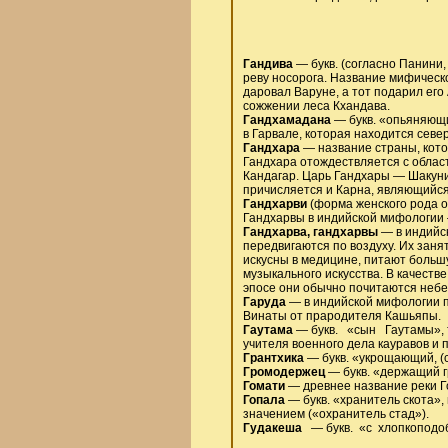
Гандива
— букв. (согласно Панини, 
реву носорога. Название мифическо
даровал Варуне, а тот подарил его 
сожжении леса Кхандава.
Гандхамадана
— букв. «опьяняющи
в Гарвале, которая находится севе
Гандхара
— название страны, кото
Гандхара отождествляется с облас
Кандагар. Царь Гандхары — Шакуни,
причисляется и Карна, являющийся
Гандхарви
(форма женского рода о
Гандхарвы в индийской мифологии
Гандхарва, гандхарвы
— в индийск
передвигаются по воздуху. Их заня
искусны в медицине, питают больш
музыкального искусства. В качеств
эпосе они обычно почитаются неб
Гаруда
— в индийской мифологии п
Винаты от прародителя Кашьяпы.
Гаутама
— букв. «сын Гаутамы», т
учителя военного дела кауравов и 
Грантхика
— букв. «укрощающий, (
Громодержец
— букв. «держащий гр
Гомати
— древнее название реки Го
Гопала
— букв. «хранитель скота»
значением («охранитель стад»).
Гудакеша
— букв. «с хлопкоподо