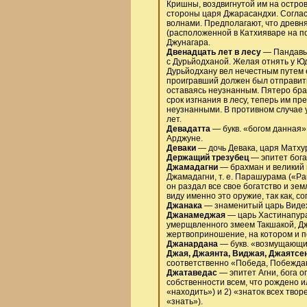
Кришны, воздвигнутой им на остро
стороны царя Джарасандхи. Согла
волнами. Предполагают, что древн
(расположенной в Катхияваре на по
Джунагара.
Двенадцать лет в лесу
— Пандавы 
с Дурьйодханой. Желая отнять у Юд
Дурьйодхану вел нечестным путем 
проигравший должен был отправитьс
оставаясь неузнанным. Пятеро бра
срок изгнания в лесу, теперь им пр
неузнанными. В противном случае у
лет.
Девадатта
— букв. «богом данная»
Арджуне.
Деваки
— дочь Девака, царя Матхур
Держащий трезубец
— эпитет бога
Джамадагни
— брахман и великий 
Джамадагни, т. е. Парашурама («Р
он раздал все свое богатство и зе
виду именно это оружие, так как, 
Джанака
— знаменитый царь Видех
Джанамеджая
— царь Хастинапура,
умерщвленного змеем Такшакой, Д
жертвоприношение, на котором и п
Джанардана
— букв. «возмущающи
Джая, Джаянта, Виджая, Джаятсе
соответственно «Победа, Побежда
Джатаведас
— эпитет Агни, бога о
собственности всем, что рождено и
«находить») и 2) «знаток всех тво
«знать»).