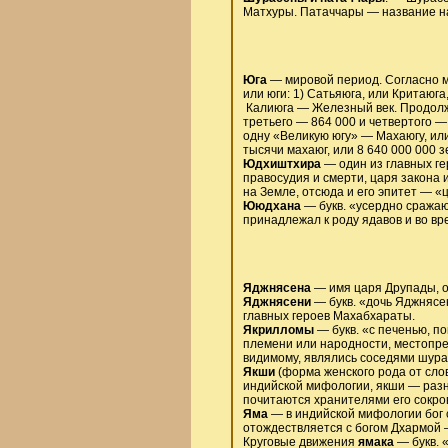
Матхуры. Патаччары — название н
Юга
— мировой период. Согласно 
или юги: 1) Сатьяюга, или Критаюг
Калиюга — Железный век. Продолжи
третьего — 864 000 и четвертого —
одну «Великую югу» — Махаюгу, или
тысячи махаюг, или 8 640 000 000 з
Юдхиштхира
— один из главных ге
правосудия и смерти, царя закона
на Земле, отсюда и его эпитет — «
Ююдхана
— букв. «усердно сражаю
принадлежал к роду ядавов и во в
Яджнясена
— имя царя Друпады, 
Яджнясени
— букв. «дочь Яджнясе
главных героев Махабхараты.
Якрилломы
— букв. «с печенью, п
племени или народности, местопре
видимому, являлись соседями шура
Якши
(форма женского рода от сло
индийской мифологии, якши — разн
почитаются хранителями его сокро
Яма
— в индийской мифологии бог с
отождествляется с богом Дхармой 
Круговые движения
ямака
— букв. «