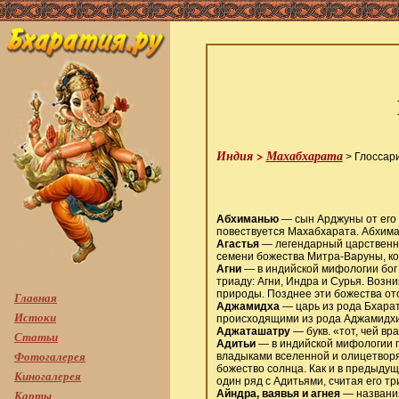
Индия >
Махабхарата
> Глоссар
Абхиманью
— сын Арджуны от его 
повествуется Махабхарата. Абхим
Агастья
— легендарный царственны
семени божества Митра-Варуны, кот
Агни
— в индийской мифологии бог 
триаду: Агни, Индра и Сурья. Возн
природы. Позднее эти божества ото
Главная
Аджамидха
— царь из рода Бхарат
Истоки
происходящими из рода Аджамидхи
Аджаташатру
— букв. «тот, чей в
Статьи
Адитьи
— в индийской мифологии п
Фотогалерея
владыками вселенной и олицетворяю
божество солнца. Как и в предыдущ
Киногалерея
один ряд с Адитьями, считая его т
Айндра, ваявья и агнея
— названия
Карты