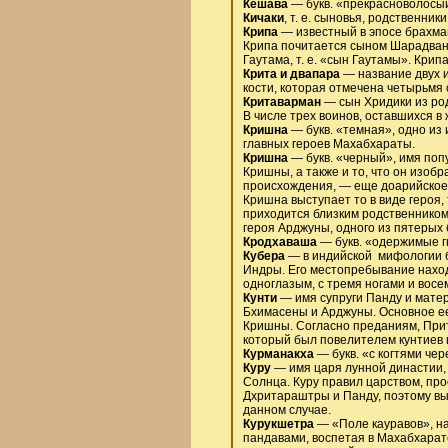
Кешава
— букв. «прекрасноволосый
Кичаки
, т. е. сыновья, родственники
Крипа
— известный в эпосе брахман
Крипа почитается сыном Шарадвана
Гаутама, т. е. «сын Гаутамы». Кри
Крита и двапара
— название двух и
кости, которая отмечена четырьмя 
Критаварман
— сын Хридики из род
В числе трех воинов, оставшихся в
Кришна
— букв. «темная», одно из
главных героев Махабхараты.
Кришна
— букв. «черный», имя поп
Кришны, а также и то, что он изоб
происхождения, — еще доарийское,
Кришна выступает то в виде героя,
приходится близким родственником
героя Арджуны, одного из пятерых 
Кродхаваша
— букв. «одержимые г
Кубера
— в индийской мифологии бо
Индры. Его местопребывание наход
одноглазым, с тремя ногами и восе
Кунти
— имя супруги Панду и матер
Бхимасены и Арджуны. Основное ее
Кришны. Согласно преданиям, Прит
который был повелителем кунтиев 
Курманакха
— букв. «с когтями чер
Куру
— имя царя лунной династии, 
Солнца. Куру правил царством, пр
Дхритараштры и Панду, поэтому выр
данном случае.
Курукшетра
— «Поле кауравов», на
пандавами, воспетая в Махабхарат