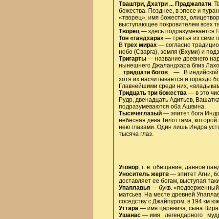
Тваштри, Дхатри ... Праджапати
. 
божества. Позднее, в эпосе и пура
«творец», имя божества, олицетво
выступающее покровителем всех тв
Творец
— здесь подразумевается Б
Тон «гандхара»
— третья из семи п
В
трех мирах
— согласно традицио
небо (Сварга), земля (Бхуми) и под
Тригарты
— название древнего нар
нынешнего Джаландхара близ Лахо
...
тридцати богов
... — В индийской
хотя их насчитывается и гораздо б
Главнейшими среди них, «владыками
Тридцать три божества
— в это чи
Рудр, двенадцать Адитьев, Вашатка
подразумеваются оба Ашвина.
Тысячеглазый
— эпитет бога Индр
небесная дева Тилоттама, которой 
нею глазами. Один лишь Индра усто
тысяча глаз.
Уговор
, т. е. обещание, данное па
Уноситель жертв
— эпитет Агни, б
доставляет ее богам, выступая та
Упаплавья
— букв. «подверженный н
матсьев. На месте древней Упаплав
соседству с Джайпуром, в 194 км ю
Уттара
— имя царевича, сына Вират
Ушанас
— имя легендарного мудре