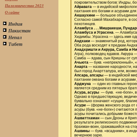
покровительством богов: Индры, бога
Паломничество 2023
Айравата
— в индийской мифологии
пахтания его богами и асурами для
О сайте
Акшаухини
— большое объединенное
Согласно самой Махабхарате, в сос
Индия
пехотинцев.
Аламбуса . . . Мишракеши, Пундари
Пакистан
Аламбуса и Уграсена
. — Аламбуса
Непал
Хидимбы. Уграсена — здесь имя одн
Андхаки
— знаменитый род, которы
Тибет
Оба рода восходят к предкам Андх
Анадхришти и Акрура, Самба и Ни
Агра), полководец ядавов. Акрура 
Самба — ядава, сын Кришны от суп
Ачьюта
— букв. «непреклонный», «
Анарта
— название народности, на
был город Анарттапура, или, возмо
Апсара, апсары
— в индийской миф
пахтании океана богами и асурами
Арджуна
— один из главных герое
является средним из пятерых брат
Асура, асуры
— букв. «не-боги», в
Однако в предшествующую, ведичес
буквально означают «сущие, благие»
Асури
— (форма женского рода от 
асуры (букв. «не-боги») считаются
асуры почитались добрыми божест
Ашваттхаман
— сын Дроны и Крипы
результате религиозного подвижни
брахман-воин, сражавшийся на сто
Ашвины
— букв. «всадники», в ин
вечернюю зарю.