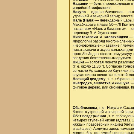
Надаяни
— букв. «происходящая от
индийской мифологии.
Накула
— один из близнецов — сын
утренней и вечерней зари); вмест
Наль (Нала)
— легендарный царь, г
Махабхараты (главы 50—78 Критиче
названием «Наль и Дамаянти» — о
переводу В. А. Жуковского.
Ниватакавачи и калакханджи
— Н
мифологии разряд многочисленных 
«черноволосые», название племен
ниватакавачи и асуры калакхандж
просьбе Индры оказать ему услугу 
владения божественным оружием.
Нишка
— золотая монета различног
(т. е. около 11.36 г). Согласно то
согласно Артхашастре Каутильи, пр
случае нишка является золотой моне
Носящий диадему
, т. е. «Украше
Ньягродха, ашваттха и киншука.
—
фиговое дерево, или смоковница. 
Оба близнеца
, т. е. Накула и Сах
божеств утренней и вечерней зари.
Обет воздержания
, т. е. соблюде
четырех ступеней жизни (адгата).
каждый правоверный индиец (четыр
и вайшьев). Арджуна здесь намекае
должен был под чужой внешностью 