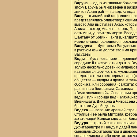
Варуна
— одно из главных божеств
эпоху Варуна был низведен в разр
эпитет Apam pati — «владыка вод». 
Васу
— в индийской мифологии про
представлялись олицетворяющими я
вместо Апа выступает Ахар, которы
Анила —ветер, Анала — огонь, Пра
есть Агни, уноситель жертв. Вслед
Шантану от богини Ганги (Бхагиратх
исключением последнего, прослави
Васудева
— букв. «сын Васудевы» 
в русском языке долгот это имя Кр
Васудевы.
Веды
— букв. «знание» — древней
середине II тысячелетия до н. э.
Только несколько древних мудрецов
называются
шрути
, т. е. «услыша
представители трех первых варн (
общества — шудры и другие, а так
сборника, или собрания (самхита) 
различным божествам; Самаведа —
«Веда заклинаний». Основными при
веды», или «Троица вед». Махабхар
Вивиншати, Викарна и Читрасена .
братьями Дурьйодханы.
Видеха
— название древней стран
Столицей ее была Митхила, котора
же столицей Видехи сделался Бена
Видура
— третий сын отшельника 
Дхритараштре и Панду и дядей панд
сыновьям Дхритараштры и двоюрод
справедливости, ибо почитается ч