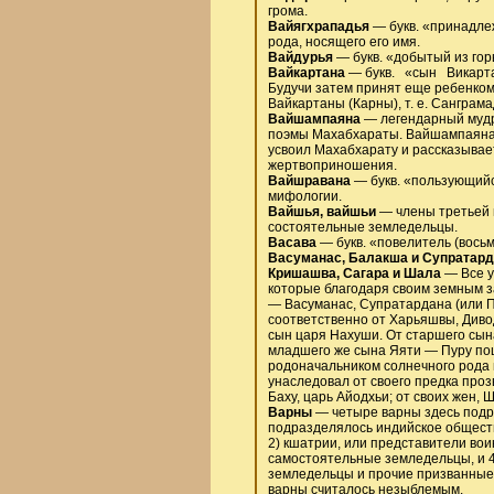
грома.
Вайягхрападья
— букв. «принадлеж
рода, носящего его имя.
Вайдурья
— букв. «добытый из гор
Вайкартана
— букв. «сын Викартан
Будучи затем принят еще ребенком
Вайкартаны (Карны), т. е. Санграма
Вайшампаяна
— легендарный мудре
поэмы Махабхараты. Вайшампаяна 
усвоил Махабхарату и рассказывае
жертвоприношения.
Вайшравана
— букв. «пользующийс
мифологии.
Вайшья, вайшьи
— члены третьей и
состоятельные земледельцы.
Васава
— букв. «повелитель (восьм
Васуманас, Балакша и Супратардан
Кришашва, Сагара и Шала
— Все у
которые благодаря своим земным за
— Васуманас, Супратардана (или П
соответственно от Харьяшвы, Див
сын царя Нахуши. От старшего сына
младшего же сына Яяти — Пуру пош
родоначальником солнечного рода 
унаследовал от своего предка проз
Баху, царь Айодхьи; от своих жен,
Варны
— четыре варны здесь подр
подразделялось индийское общество
2) кшатрии, или представители вои
самостоятельные земледельцы, и 4
земледельцы и прочие призванные 
варны считалось незыблемым.