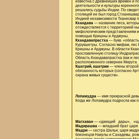
известна с древнейших времен и п
деятельности и культуры коренного
решались судьбы Индии. По свидетел
столицей ее был город Стханишва
Индией независимости Тханесвар п
Кхандава
— название леса, которы
отождествляется с территорией н
мифологическим представлениям ин
помощью Кришны и Арджуны.
Кхандавапрастха
— букв. «область
Курукшетры. Согласно мифам, лес 
Кришны и Арджуны. В области Кхан
прославленную столицу Индрапраст
Область Кхандавапрастха (как и л
расположенного севернее Мирута.
Кшатрий, кшатрии
— члены второй и
обязанность которых (согласно Ар
охрана живых существ».
Лопамудра
— имя прекрасной девы
Когда же Лопамудра подросла как п
Магхаван
— «дающий дары», «щедр
Мадирашва
— младший брат царя 
Мадри
— сестра Шальи, царя мадро
близнецов Накулы и Сахадевы, ро
пандавов; после самосожжения Мад