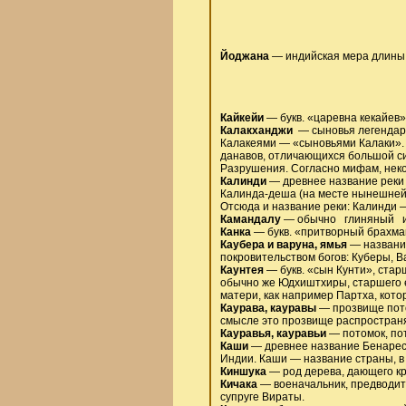
Йоджана
— индийская мера длины, 
Кайкейи
— букв. «царевна кекайев»
Калакханджи
— сыновья легендарн
Калакеями — «сыновьями Калаки». 
данавов, отличающихся большой си
Разрушения. Согласно мифам, некот
Калинди
— древнее название реки 
Калинда-деша (на месте нынешней 
Отсюда и название реки: Калинди 
Камандалу
— обычно глиняный ил
Канка
— букв. «притворный брахма
Каубера и варуна, ямья
— названи
покровительством богов: Куберы, В
Каунтея
— букв. «сын Кунти», стар
обычно же Юдхиштхиры, старшего е
матери, как например Партха, кото
Каурава, кауравы
— прозвище пото
смысле это прозвище распространя
Кауравья, кауравьи
— потомок, пото
Каши
— древнее название Бенареса 
Индии. Каши — название страны, в 
Киншука
— род дерева, дающего кр
Кичака
— военачальник, предводит
супруге Вираты.