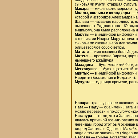
сыновьями Кунти, старшая супруга 
Макары
— мифические морские чудо
Маллы, шальвы и югандхары
. — 
которой у историков Александра н
Шальвы — название народности, на
нынешнего Раджастхана. Югандхар
видимому, она была расположена н
Маруты
— в индийской мифологии б
союзниками Индры. Маруты почитаю
сыновьями океана, неба или земли
олицетворяют собою ветры.
Матали
— имя возницы бога Индры
Матсья
— прозвище Вираты, царя м
нынешнего Джайпура.
Махадева
— букв. «великий бог», 
Мегхапушпа
—
букв. «цветистый, 
Мритью
— в индийской мифологии 
Ниррити (Беззакония и Бедствия).
Мухурта
— единица времени, равная
Навараштра
— древнее название м
Нага — Наду
— оба имени, Нага и 
можно перевести и по-другому: «как
Нагапура
— то же, что и Хастинан
явилась причиной возникновения в
легендам, город этот был основан 
«город Хастина». Однако в Махабх
naga с тем же значением (Nagapura
Награда
— точнее, богатство, иму