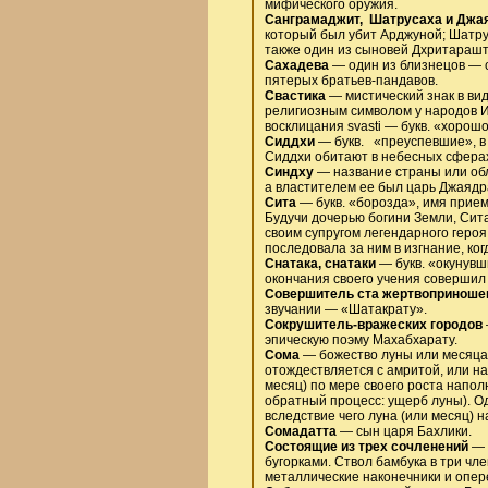
мифического оружия.
Санграмаджит, Шатрусаха и Джа
который был убит Арджуной; Шатру
также один из сыновей Дхритараш
Сахадева
— один из близнецов — 
пятерых братьев-пандавов.
Свастика
— мистический знак в вид
религиозным символом у народов И
восклицания svasti — букв. «хорошо 
Сиддхи
— букв. «преуспевшие», в 
Сиддхи обитают в небесных сферах
Синдху
— название страны или обл
а властителем ее был царь Джаядр
Сита
— букв. «борозда», имя прием
Будучи дочерью богини Земли, Сита
своим супругом легендарного героя
последовала за ним в изгнание, ког
Снатака, снатаки
— букв. «окунувш
окончания своего учения совершил 
Совершитель ста жертвоприноше
звучании — «Шатакрату».
Сокрушитель-вражеских городов
эпическую поэму Махабхарату.
Сома
— божество луны или месяца.
отождествляется с амритой, или н
месяц) по мере своего роста напо
обратный процесс: ущерб луны). О
вследствие чего луна (или месяц) 
Сомадатта
— сын царя Бахлики.
Состоящие из трех сочленений
— 
бугорками. Ствол бамбука в три ч
металлические наконечники и опер