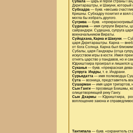
Субала
— царь и герой страны Ган
Дхритараштры, и Шакуни, который 
Субхадра
— букв. «весьма счастли
Кришны. Субхадру похитил и взял с
могла бы избрать другого.
Сугрива
— букв. «прекрасногривый
Судешна
— имя супруги Вираты, ца
сайрандхри. Судешна, супруга цар
военачальником Вираты.
Суйодхана, Карна и Шакуни
. — Су
царя Дхритараштры. Карна — внебр
от бога Солнца. Карна был близким
Субалы, царя Гандхары (отца супр
искусством игры в кости. Имея преи
отнять царство у пандавов, но и са
Юдхиштхира проиграл и лишился ц
Суканья
— букв. «прекрасная дева»
Супруга Индры
, т. е. Индрани.
Сурьядатта
— имя полководца Суш
Сута
— возница, представитель во
Сушарман
— имя царя тригартов, 
Сын Ганги
— прозвище Бхишмы, кот
олицетворяющей реку Гангу.
Сын Дхармы
— Юдхиштхира, рожд
воплощение закона и справедливос
Тантипала
— букв. «охранитель ста