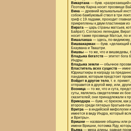
Викартана
— букв. «разрезающий»,
Поэтому Карна носит прозвище Вай
Вина
— древний музыкальный инстр
собою бамбуковый ствол в три лок
гриф с 19 ладами, проходит главна
прикреплены к двум пластинкам из 
Вирата
— царь страны матсьев, ко
Байрат). Согласно легендам, Вират
носит также прозвище Матсья, по и
Вишалакша
— здесь, по-видимому,
Вишвакарман
— букв. «делающий в
Бхаувана и Тваштри.
Вишвы
— то же, что и вишведевы, 
Владыка богатств
— эпитет бога б
Индры.
Владыка земли
— обычное прозви
Властитель всех существ
— имеет
Юдхиштхиры в награду за преданно
пандавов, которым предстоит про
Войдет в другое тело
, т. е. прим
отправится в другой мир, или, друг
Возница
— то же, что и сута, пред
суты, являлись свидетелями их бое
сказителей; они принадлежали к пр
Врикодара
— букв. «с брюхом, как
второго среди пятерых братьев-па
Вритра
— в индийской мифологии и
имеется в виду Индра, который вс
и Вритры».
Вришни
— название общины или род
имени Вришни, потомка Яду, котор
Вьяма
— мера длины, равная промеж