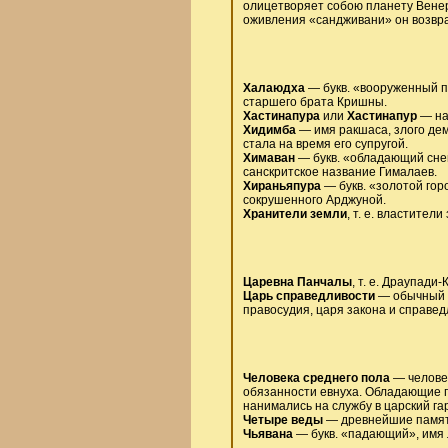
олицетворяет собою планету Венер
оживления «сандживани» он возвращ
Халаюдха
— букв. «вооруженный п
старшего брата Кришны.
Хастинапура
или
Хастинапур
— наз
Хидимба
— имя ракшаса, злого де
стала на время его супругой.
Химаван
— букв. «обладающий снега
санскритское название Гималаев.
Хираньяпура
— букв. «золотой гор
сокрушенного Арджуной.
Хранители земли
, т. е. властители
Царевна Панчалы
, т. е. Драупади
Царь справедливости
— обычный э
правосудия, царя закона и справед
Человека среднего пола
— человек
обязанности евнуха. Обладающие п
нанимались на службу в царский гар
Четыре веды
— древнейшие памятн
Чьявана
— букв. «падающий», имя 