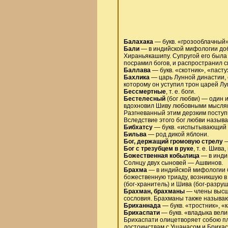
Балахака
— букв. «грозооблачный»
Бали
— в индийской мифологии доб
Хираньякашипу. Супругой его была
посрамил богов, и распространил с
Баллава
— букв. «скотник», «пасту
Бахлика
— царь Лунной династии, 
которому он уступил трон царей Лу
Бессмертные
, т. е. боги.
Бестелесный
(бог любви) — один 
вдохновил Шиву любовными мыслями 
Разгневанный этим дерзким поступк
Вследствие этого бог любви назыв
Бибхатсу
— букв. «испытывающий о
Бильва
— род дикой яблони.
Бог, держащий громовую стрелу
—
Бог с трезубцем в руке
, т. е. Шив
Божественная кобылица
— в инди
Солнцу двух сыновей — Ашвинов.
Брахма
— в индийской мифологии б
божественную триаду, возникшую в 
(бог-хранитель) и Шива (бог-разруш
Брахман, брахманы
— члены высше
сословия. Брахманы также называ
Бриханнада
— букв. «тростник», «
Брихаспати
— букв. «владыка вели
Брихаспати олицетворяет собою пл
достоинствам с Ушанасом и Брихасп