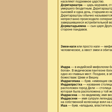
населяют подземное царство.
Дхритараштра
— царь кауравов, с
умершего бездетным. Дхритараштра
сыновей и одна дочь, старшим из 
Дхритараштры обычно называются 
непрестанно происходило соперни
завершившееся истребительной вой
Дхриштадьюмна
— сын царя Друпа
стороне пандавов.
Змеи-наги
или просто наги — мифи
человеческое, а хвост змеи и обит
Индра
— в индийской мифологии бог
богов». В ведическом пантеоне бо
одно из главных мест. Позднее, в 
божествам: Шиве и Вишну.
Индрагопака
— букв. «имеющие сво
Индрапрастха
— название столицы,
расположен город Дели — столица 
которая была расположена у той ж
Индрасена
— по-видимому, имя ве
Индрасени
— имя супруги легендар
на собственной колеснице взял на 
Иша
— букв. «владыка, властитель»