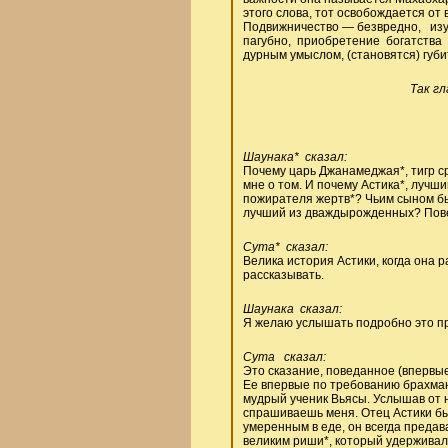
этого слова, тот освобождается от в
Подвижничество — безвредно, изуч
пагубно, приобретение богатства 
дурным умыслом, (становятся) губи
Так гл
Шаунака* сказал:
Почему царь Джанамеджая*, тигр 
мне о том. И почему Астика*, луч
пожирателя жертв*? Чьим сыном бы
лучший из дваждырожденных? Пове
Сута* сказал:
Велика история Астики, когда она 
рассказывать.
Шаунака сказал:
Я желаю услышать подробно это пр
Сута сказал:
Это сказание, поведанное (впервы
Ее впервые по требованию брахма
мудрый ученик Вьясы. Услышав от не
спрашиваешь меня. Отец Астики б
умеренным в еде, он всегда преда
великим риши*, который удерживал 