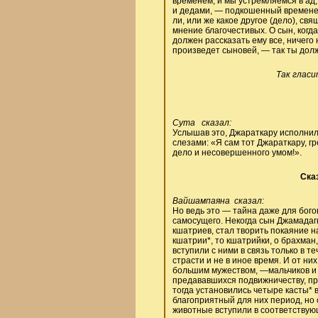
временем, и мы устремляемся в ад,
и дедами, — подкошенный временем
ли, или же какое другое (дело), св
мнение благочестивых. О сын, когд
должен рассказать ему все, ничего 
произведет сыновей, — так ты долж
Так гласи
Сута сказал:
Услышав это, Джараткару исполнил
слезами: «Я сам тот Джараткару, 
дело и несовершенного умом!».
Сказ
Вайшампаяна сказал:
Но ведь это — тайна даже для богов
самосущего. Некогда сын Джамадаг
кшатриев, стал творить покаяние 
кшатрии*, то кшатрийки, о брахман
вступили с ними в связь только в т
страсти и не в иное время. И от н
большим мужеством, —мальчиков и д
предававшихся подвижничеству, про
тогда установились четыре касты* в
благоприятный для них период, но 
животные вступили в соответствующ