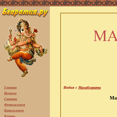
Главная
Индия >
Махабхарата
Истоки
Ма
Статьи
Фотогалерея
Киногалерея
Карты