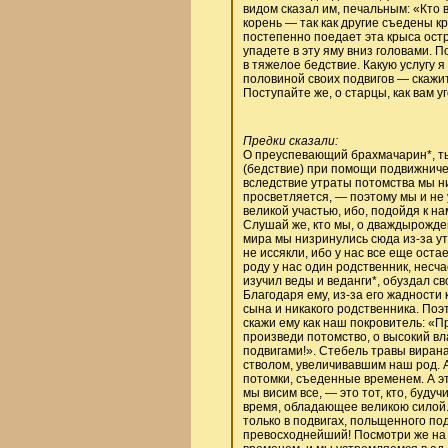
видом сказал им, печальным: «Кто
корень — так как другие съедены к
постепенно поедает эта крыса остры
упадете в эту яму вниз головами. П
в тяжелое бедствие. Какую услугу я
половиной своих подвигов — скажит
Поступайте же, о старцы, как вам у
Предки сказали:
О преуспевающий брахмачарин*, ты
(бедствие) при помощи подвижничес
вследствие утраты потомства мы ни
просветляется, — поэтому мы и не 
великой участью, ибо, подойдя к н
Слушай же, кто мы, о дваждырожде
мира мы низринулись сюда из-за ут
не иссякли, ибо у нас все еще остает
роду у нас один родственник, несч
изучил веды и веданги*, обуздал с
Благодаря ему, из-за его жадности 
сына и никакого родственника. Поэ
скажи ему как наш покровитель: «Пр
произведи потомство, о высокий вл
подвигами!». Стебель травы виран
стволом, увеличивавшим наш род. А
потомки, съеденные временем. А эт
мы висим все, — это тот, кто, буду
время, обладающее великою силой.
только в подвигах, польщенного под
превосходнейший! Посмотри же на 