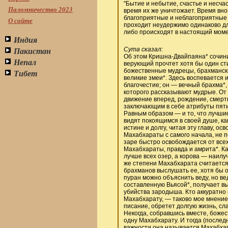
"Бытие и небытие, счастье и несча
Паломничество 2023
время их же уничтожает. Время вн
благоприятные и неблагоприятные ч
О сайте
проходит неудержимо одинаково для
либо происходят в настоящий момен
Индия
Пакистан
Сута сказал:
Об этом Кришна-Двайпаяна* сочини
Непал
верующий прочтет хотя бы один сти
божественные мудрецы, брахмански
Тибет
великие змеи*. Здесь воспевается и
благочестие; он — вечный брахма*
которого рассказывают мудрые. От
движение вперед, рождение, смерть
заключающим в себе атрибуты пяти 
Равным образом — и то, что лучшие
видят покоящимся в своей душе, к
истине и долгу, читая эту главу, о
Махабхараты с самого начала, не 
заре быстро освобождается от всех 
Махабхараты, правда и амрита*. Ка
лучше всех озер, а корова — наилуч
же степени Махабхарата считается
брахманов выслушать ее, хотя бы о
пуран можно объяснить веду, но ве
составленную Вьясой*, получает вы
убийства зародыша. Кто аккуратно б
Махабхарату, — таково мое мнение.
писание, обретет долгую жизнь, сла
Некогда, собравшись вместе, боже
одну Махабхарату. И тогда (послед
важности она называется Махабхар