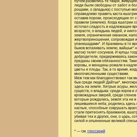
путем развились те твари, живущие
люди были свободны от забот и бол
рощами, о (владыка) с поступью мог
справедливо править каста кшатрие
оставив пороки, происходящие от с
правили (землею). Когда кшатрии 
источал сладость в надлежащее вре
возрасте, о владыка людей, и никто
земля, ограниченная океаном, нап
жертвоприношения, сопровождая их
упанишадами*. И брахманы в то вре
быков вспахивать землю, вайшьи* н
маток) телят-сосунков. И купцы то
добродетели, придерживаясь закона
преданы своим обязанностям. Таким
коровы, и женщины рожали в надле
цветы и плоды. Так, в то время, ко
многочисленными существами.
Меж тем как благоденствовал так ми
бык среди людей! Дайтьи*, многок
здесь на земле. Хитрые асуры, жел
существ, о владыка: среди коров и 
кровожадных зверей, среди слонов 
которые рождались, земля эта не в
лишившиеся неба, родились здесь 
наглые, способные сокрушать враго
стали притеснять брахманов, кшатр
убивая тех и других, они, о царь,
силой и опьяненные великой спесью
* — см.
глоссарий