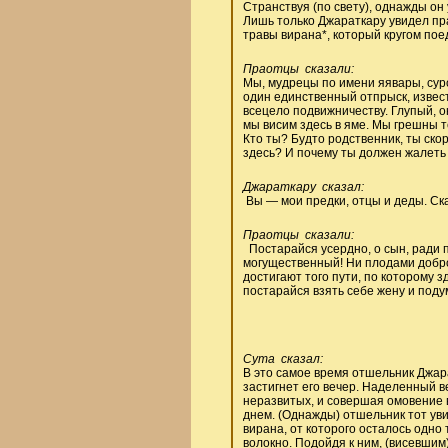
Странствуя (по свету), однажды он 
Лишь только Джараткару увидел прао
травы вирана*, который кругом пое
Праотцы сказали:
Мы, мудрецы по имени яявары, суро
один единственный отпрыск, извес
всецело подвижничеству. Глупый, о
мы висим здесь в яме. Мы грешны те
Кто ты? Будто родственник, ты ско
здесь? И почему ты должен жалеть
Джараткару сказал:
Вы — мои предки, отцы и деды. Ск
Праотцы сказали:
Постарайся усердно, о сын, ради п
могущественный! Ни плодами добро
достигают того пути, по которому з
постарайся взять себе жену и подум
Сута сказал:
В это самое время отшельник Джарат
застигнет его вечер. Наделенный в
неразвитых, и совершая омовение в
днем. (Однажды) отшельник тот уви
вирана, от которого осталось одно
волокно. Подойдя к ним, (висевшим